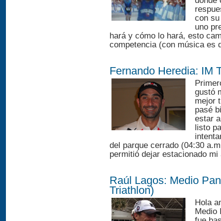
donde 
respue
con su
uno pr
hará y cómo lo hará, esto ca
competencia (con música es dif
Fernando Heredia: IM 
Primer
gustó 
mejor 
pasé b
estar 
listo p
intenta
del parque cerrado (04:30 a.m
permitió dejar estacionado mi 
Raúl Lagos: Medio Pan
Triathlon)
Hola a
Medio 
fue ba