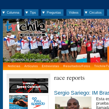
Columna
Tips
Preguntas
Videos
Circuitos
Noticias
Artículos
Entrevistas
Resultados/Fotos
TrichileT
race reports
Sergio Sariego: IM Bra
Esta e
prueba
llamad