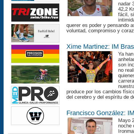
nadar 
42,2 Km
fácil, 
intimi
querer es poder y pensando a
voluntad, compromiso y coraz
Xime Martinez: IM Bras
Ya han 
anhela
son in
no real
quienes
carrera
nuestra
produce por los cambios físic
del cerebro y del espíritu de d
Francisco González: IM
Mayo 2
noche d
Ironma