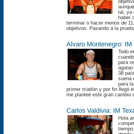
objeti
aunque
tal, ya
haber 
terminar o hacer menos de 11, 
objetivos. Pasando a la prueba
Alvaro Montenegro: IM 
Todo e
cuando 
para r
agotan
38 paí
suena 
para l
primer triatlón y por fin lleg
me planteé este gran cambio d
Carlos Valdivia: IM Te
Hola a
compet
tiempo 