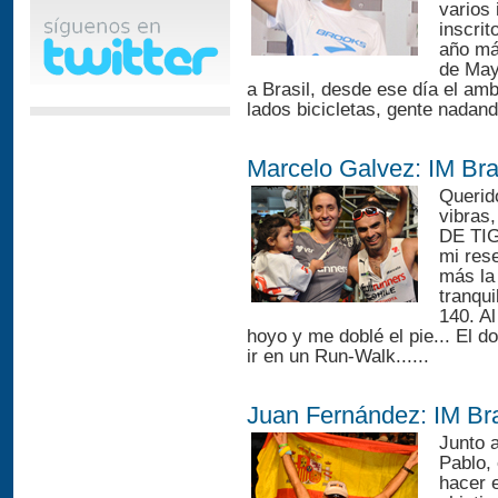
varios
inscrit
año má
de May
a Brasil, desde ese día el amb
lados bicicletas, gente nadand
Marcelo Galvez: IM Bra
Querid
vibras
DE TIG
mi res
más la 
tranqui
140. Al
hoyo y me doblé el pie... El d
ir en un Run-Walk......
Juan Fernández: IM Bra
Junto 
Pablo,
hacer 