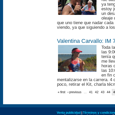
ya teng
estoy j
un des
oleaje 
que uno tiene que nadar cada 1
viendo, ya que siguiendo a lo
Valentina Carvallo: IM
Toda la
las 9:
tenía 
me lle
horas 
las 10
en fin 
mentalizarse en la carrera. 
poco, retirar el Kit, charla técn
« first
‹ previous
…
41
42
43
44
4
Venta publicidad
|
Términos y condicione