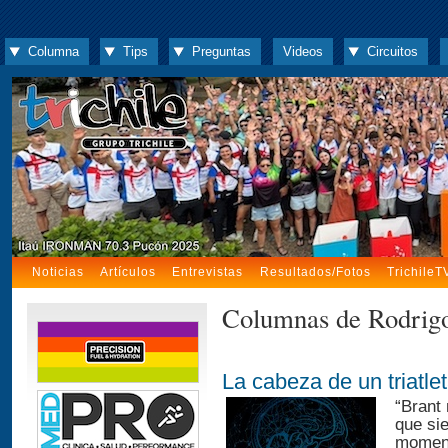
Columna
Tips
Preguntas
Videos
Circuitos
Noticias
Artículos
Entrevistas
Resultados/Fotos
TrichileT
Columnas de Rodrig
La cabeza de un triatle
“Brant
que si
momento