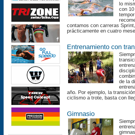
lo mism
con 10
tempora
recome
contamos con carreras Sprint,
prácticamente en cuatro meses
Entrenamiento con tran
Siempr
transic
entren
discip
combin
de la d
entren
año. Por ejemplo, la transició
ciclismo a trote, basta con lle
Gimnasio
Siempr
entren
gimnas