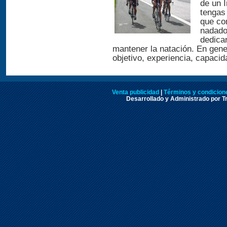
de un 
tengas 
que com
nadado
dedica
mantener la natación. En gene
objetivo, experiencia, capacid
Venta publicidad
|
Términos y condicione
Desarrollado y Administrado por Tr