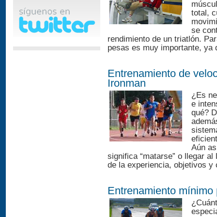
múscul
total,
movimi
se cont
rendimiento de un triatlón. P
pesas es muy importante, ya qu
Entrenamiento de veloc
Ironman
¿Es ne
e inte
qué? D
además
sistem
eficien
Aún as
significa “matarse” o llegar a
de la experiencia, objetivos y
Entrenamiento mínimo 
¿Cuánt
especi