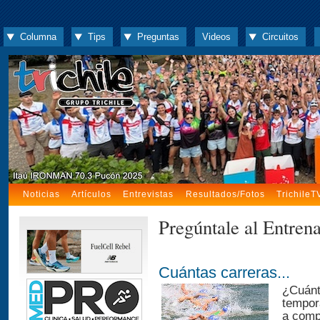
Columna
Tips
Preguntas
Videos
Circuitos
Noticias
Artículos
Entrevistas
Resultados/Fotos
TrichileT
Pregúntale al Entren
Cuántas carreras...
¿Cuánt
tempor
a compe