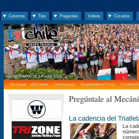
Columna
Tips
Preguntas
Videos
Circuitos
Noticias
Artículos
Entrevistas
Resultados/Fotos
TrichileT
Pregúntale al Mecán
La cadencia del Triatlet
La cad
número
comple