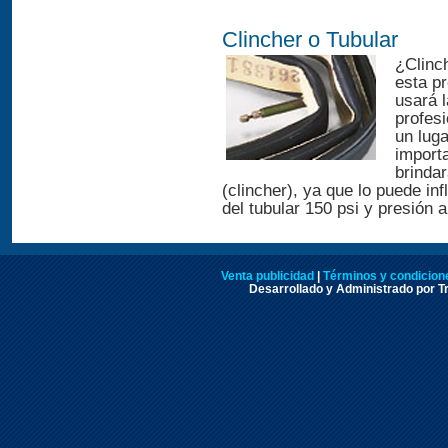
Clincher o Tubular
¿Clinch
esta p
usará l
profes
un luga
importa
brinda
(clincher), ya que lo puede i
del tubular 150 psi y presión 
Venta publicidad
|
Términos y condicione
Desarrollado y Administrado por Tr