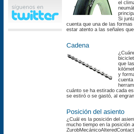
el clim
neumáti
princip
Si jun
cuenta que una de las formas
estar atento a las señales que
Cadena
¿Cuánd
bicicl
que la
kilóme
y forma
cuenta
herram
cuánto se ha estirado cada e
se estiró o se gastó, al engra
Posición del asiento
¿Cuál es la posición del asien
mucho tiempo en la posición 
ZurobMecánicoAlteredContacto