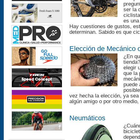
pregun
ser la 
ciclis
es una 
Hay cuestiones de gustos, esti
determinan. Sabido es que cic
Elección de Mecánico 
¿En qu
tienda?
elegir 
que la
mecáni
puede 
posibl
vez hecha la elección, ya sea
algún amigo o por otro medio,
Neumáticos
¿Cuánd
bicicl
depend