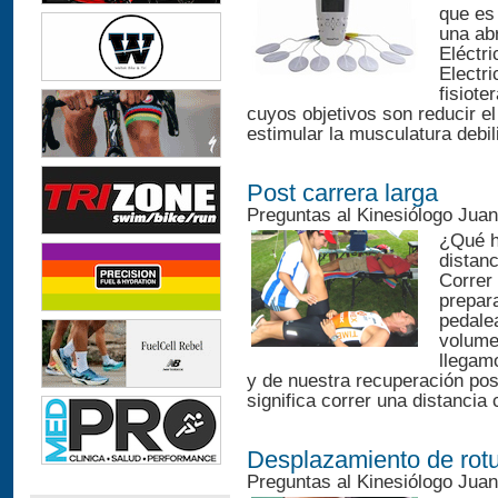
que es
una abr
Eléctr
Electri
fisiote
cuyos objetivos son reducir el
estimular la musculatura debili
Post carrera larga
Preguntas al Kinesiólogo Jua
¿Qué h
distanc
Correr
prepar
pedale
volume
llegamo
y de nuestra recuperación po
significa correr una distancia 
Desplazamiento de rot
Preguntas al Kinesiólogo Jua