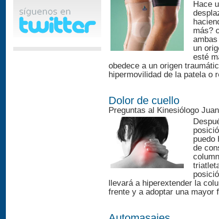
Hace u
despla
hacien
más? o
ambas 
un orig
esté m
obedece a un origen traumátic
hipermovilidad de la patela o r
Dolor de cuello
Preguntas al Kinesiólogo Jua
Despué
posici
puedo 
de cons
columna
triatle
posici
llevará a hiperextender la colu
frente y a adoptar una mayor f
Automasajes