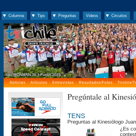
Columna
Tips
Preguntas
Videos
Circuitos
Noticias
Artículos
Entrevistas
Resultados/Fotos
TrichileT
Pregúntale al Kinesió
TENS
Preguntas al Kinesiólogo Jua
¿Es co
contes