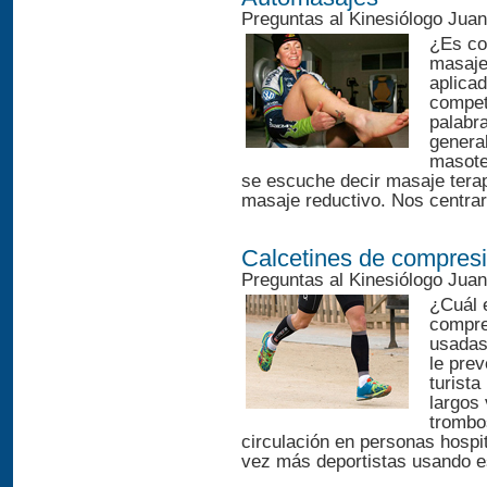
Preguntas al Kinesiólogo Jua
¿Es co
masaje
aplicad
compet
palabr
general
masote
se escuche decir masaje terapé
masaje reductivo. Nos centrar
Calcetines de compres
Preguntas al Kinesiólogo Jua
¿Cuál e
compre
usadas
le prev
turista
largos 
trombo
circulación en personas hospi
vez más deportistas usando es