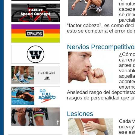
minuto
cabeza
se deb
parcial
“factor cabeza”, es como decir 
esto se cometería el error de 
Nervios Precompetitivo
¿Cómo 
carrer
antes d
variabl
aquell
aconte
externo
Ansiedad rasgo del deportista:
rasgos de personalidad que pr
Lesiones
Cada v
no voy
ese es