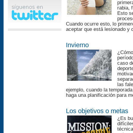
primera
rabia, 
Esto s
proces
Cuando ocurre esto, lo primero
aceptar que está lesionado y 
Invierno
¿Cómo 
período
caso de
deport
motiva
separa
las fal
ejemplo, cuando la temporada
haga una planificación para me
Los objetivos o metas
¿Es bu
difícil
técnica