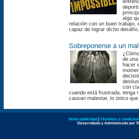
entren
deporti
princi
algo q
relación con un buen trabajo, 
capaz de lograr dicho desafío.
Sobreponerse a un mal
¿Cómo 
de una
hacer 
moment
decisi
desilu
con cla
cuando está frustrada, tenga 
causan malestar, lo único que 
Venta publicidad
|
Términos y condicione
Desarrollado y Administrado por Tr