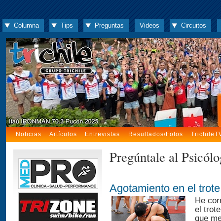
Columna
Tips
Preguntas
Videos
Circuitos
Noticias
Artículos
Entrevistas
Resultados/Fotos
TrichileT
Pregúntale al Psicól
Agotamiento en el trote
He cor
el tro
que me