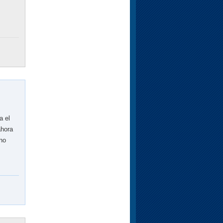
a el
ahora
 no