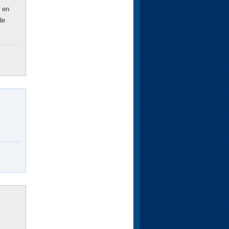
 en
de