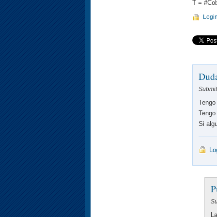
T = #Cob
Logi
Duda
Submit
Tengo 
Tengo 
Si alg
Lo
P
Su
La