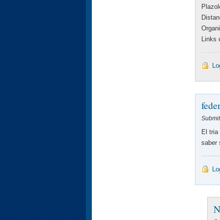
Plazol
Dista
Organ
Links 
Lo
fede
Submit
El tri
saber 
Lo
N