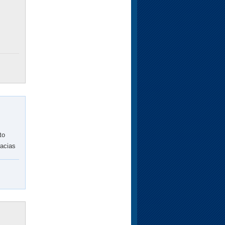
to
racias