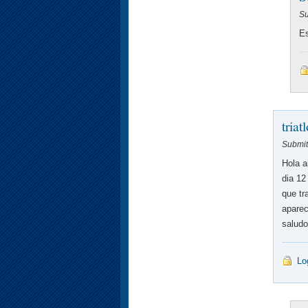
Su
Es
triat
Submit
Hola a
dia 12
que tr
apare
salud
Lo