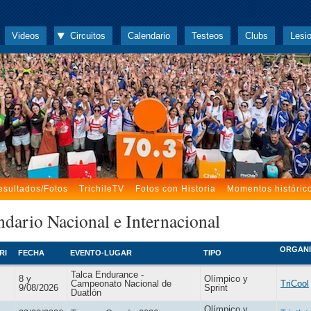
Videos
Circuitos
Calendario
Testeos
Clubs
Lesi
esultados/Fotos
TrichileTV
Fotos con Historia
Momentos históric
ndario Nacional e Internacional
ORGAN
RI
FECHA
EVENTO-LUGAR
TIPO
Talca Endurance -
8 y
Olímpico y
Campeonato Nacional de
TriCool
9/08/2026
Sprint
Duatlón
Olímpico y