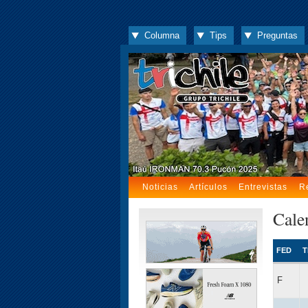
Columna
Tips
Preguntas
Noticias
Artículos
Entrevistas
R
Cale
FED
T
F