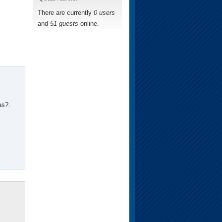
There are currently
0 users
and
51 guests
online.
as?.