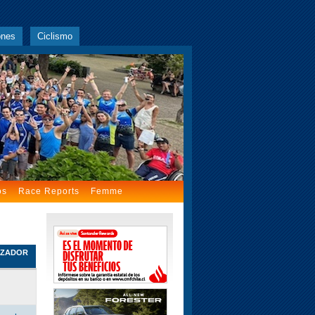
ones
Ciclismo
os
Race Reports
Femme
IZADOR