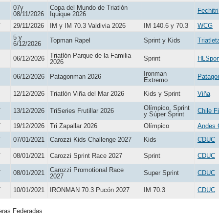
07y
Copa del Mundo de Triatlón
Fechitri
08/11/2026
Iquique 2026
T
29/11/2026
IM y IM 70.3 Valdivia 2026
IM 140.6 y 70.3
WCG
5 y
Topman Rapel
Sprint y Kids
Triatlet
6/12/2026
Triatlón Parque de la Familia
06/12/2026
Sprint
HLSpor
2026
Ironman
06/12/2026
Patagonman 2026
Patago
Extremo
12/12/2026
Triatlón Viña del Mar 2026
Kids y Sprint
Viña
Olímpico, Sprint
T
13/12/2026
TriSeries Frutillar 2026
Chile F
y Súper Sprint
T
19/12/2026
Tri Zapallar 2026
Olímpico
Andes 
T
07/01/2021
Carozzi Kids Challenge 2027
Kids
CDUC
T
08/01/2021
Carozzi Sprint Race 2027
Sprint
CDUC
Carozzi Promotional Race
T
08/01/2021
Super Sprint
CDUC
2027
T
10/01/2021
IRONMAN 70.3 Pucón 2027
IM 70.3
CDUC
eras Federadas