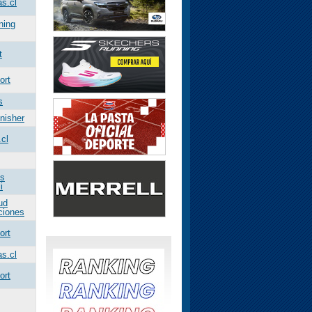
as.cl
ning
t
ort
s
inisher
.cl
os
i
ud
ciones
ort
as.cl
ort