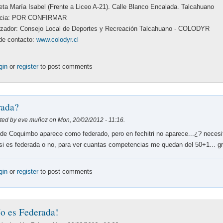
eta María Isabel (Frente a Liceo A-21). Calle Blanco Encalada. Talcahuano
ncia: POR CONFIRMAR
izador: Consejo Local de Deportes y Recreación Talcahuano - COLODYR
de contacto:
www.colodyr.cl
gin
or
register
to post comments
rada?
ted by eve muñoz on Mon, 20/02/2012 - 11:16.
a de Coquimbo aparece como federado, pero en fechitri no aparece...¿? necesi
si es federada o no, para ver cuantas competencias me quedan del 50+1... g
gin
or
register
to post comments
o es Federada!