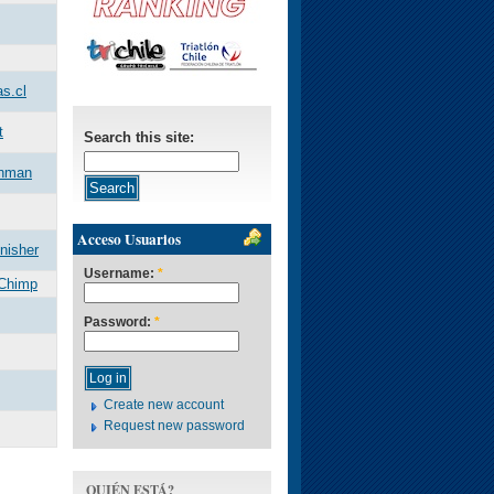
as.cl
t
Search this site:
nman
Acceso Usuarios
inisher
Username:
*
Chimp
Password:
*
Create new account
Request new password
QUIÉN ESTÁ?