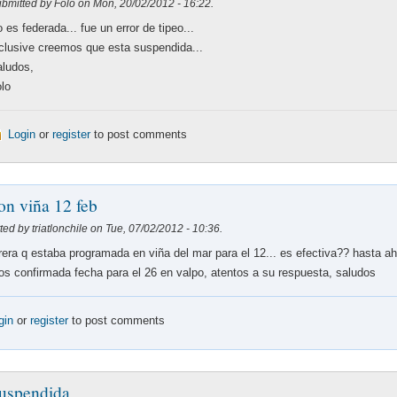
bmitted by Folo on Mon, 20/02/2012 - 16:22.
 es federada... fue un error de tipeo...
clusive creemos que esta suspendida...
ludos,
lo
Login
or
register
to post comments
lon viña 12 feb
ed by triatlonchile on Tue, 07/02/2012 - 10:36.
rera q estaba programada en viña del mar para el 12... es efectiva?? hasta a
s confirmada fecha para el 26 en valpo, atentos a su respuesta, saludos
gin
or
register
to post comments
uspendida