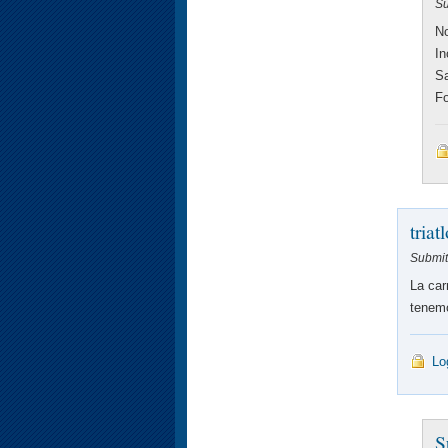
Su
No
In
Sa
Fo
triat
Submitt
La car
tenemo
Lo
S