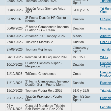
23/08/2026
Topman Concón 2026
Triatlet
Sprint
Triatlón Arica Siempre Arica
Tri Run
T
30/08/2026
51.0 y 25.5
2026
Club
3º Fecha Duatlón HP Quinta
6/09/2026
Duatlón
HLSpor
Normal
2ª fecha Campeonato Invierno
06/09/2026
Duatlón
Praxisp
Duatlón Sur – Fresia
T
13/09/2026
Atriaman 70.3 Tongoy 2026
Medio
Albatro
27/09/2026
TriSeries Mantilhue
Duatlón
Chile F
Olímpico y
27/09/2026
Topman Mejillones
Trichile
Sprint
04/10/2026
Ironman 5150 Coquimbo 2026
IM 5150
WCG
Duatlón Pioneros Allipén -
Pioner
10/10/2026
Duatlón
Melipeuco
Sollipull
Events
11/10/2026
TriCross Choshuenco
Cross
Produc
3ª fecha Campeonato Invierno
11/10/2026
Duatlón
Praxisp
Duatlón Sur – Puerto Montt
T
18/10/2026
Topman Piedra Roja 2026
51.0 y 25.5
Triatlet
Triatlón Praxisport Puerto
Sprint/Súper
25/10/2026
Praxisp
Montt
Sprint
01 y
Copa del Mundo de Triatlón
Fechitri
02/11/2026
San Pedro de la Paz 2026