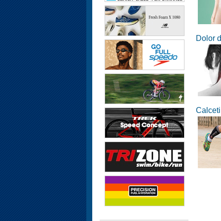
Dolor d
Calcet