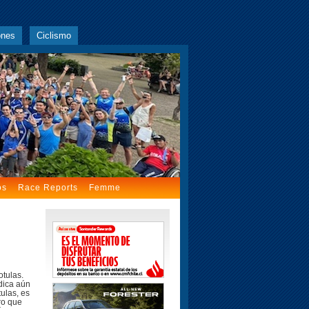
ones
Ciclismo
os
Race Reports
Femme
tulas.
dica aún
ulas, es
ro que