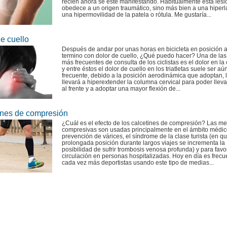
recién ahora se esté manifestando. Habitualmente esta lesi
obedece a un origen traumático, sino más bien a una hiperl
una hipermovilidad de la patela o rótula. Me gustaría...
e cuello
Después de andar por unas horas en bicicleta en posición 
termino con dolor de cuello, ¿Qué puedo hacer? Una de la
más frecuentes de consulta de los ciclistas es el dolor en l
y entre éstos el dolor de cuello en los triatletas suele ser a
frecuente, debido a la posición aerodinámica que adoptan, 
llevará a hiperextender la columna cervical para poder llevar
al frente y a adoptar una mayor flexión de...
ines de compresión
¿Cuál es el efecto de los calcetines de compresión? Las m
compresivas son usadas principalmente en el ámbito médic
prevención de várices, el síndrome de la clase turista (en qu
prolongada posición durante largos viajes se incrementa la
posibilidad de sufrir trombosis venosa profunda) y para favo
circulación en personas hospitalizadas. Hoy en día es frecu
cada vez más deportistas usando este tipo de medias...