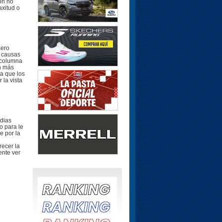
ón no
axitud o
aero
s causas
a columna
ún más
la que los
 la vista
edias
o para le
e por la
recer la
ente ver