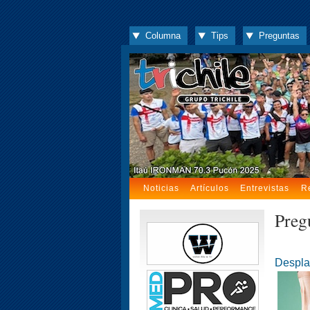
Columna
Tips
Preguntas
Noticias
Artículos
Entrevistas
R
Preg
Despla