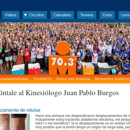
Videos
Circuitos
Calendario
Testeos
Clubs
Lesi
esultados/Fotos
TrichileTV
Fotos con Historia
Momentos históric
úntale al Kinesiólogo Juan Pablo Burgos
zamiento de rotulas
Hace una semana me diagnosticaron desplazamientos de ro
Actualmente estoy haciendo plataforma vibratoria, me perju
más? o me beneficia? Si el desplazamiento es en ambas rót
muy posible que la lesión tenga un origen de larga data, pe