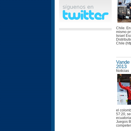
Chile. En
mismo pr
Israel Es
Distribut
Chile (htt
Vande 
2013
Noticias
el colom
57:20, se
ecuatoria
Juegos B
competenc