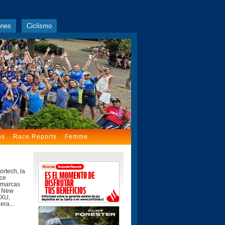
ones
Ciclismo
os
Race Reports
Femme
rtech, la
ece
 marcas
, New
2XU,
era...