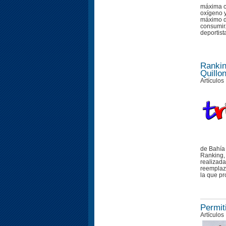
máxima c
oxígeno 
máximo d
consumir.
deportista
Rankin
Quillo
Artículos
de Bahía
Ranking,
realizad
reemplaz
la que pr
Permiti
Artículos