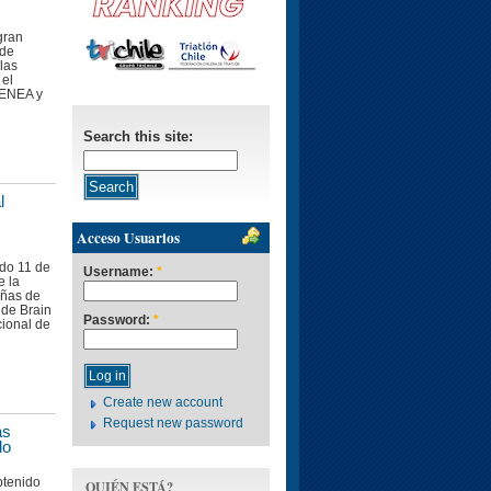
gran
 de
las
 el
 ENEA y
Search this site:
l
Acceso Usuarios
do 11 de
Username:
*
e la
iñas de
 de Brain
Password:
*
ional de
Create new account
Request new password
as
lo
btenido
QUIÉN ESTÁ?