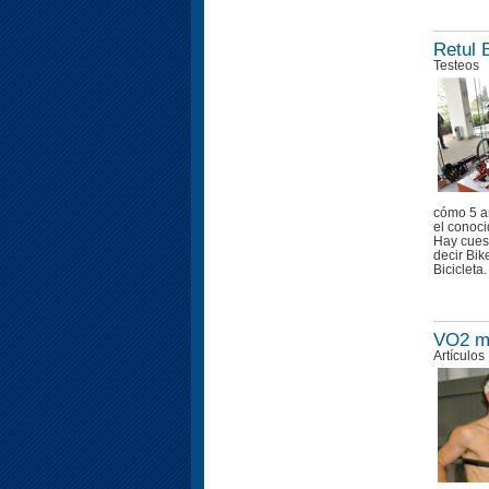
Retul 
Testeos
cómo 5 añ
el conoci
Hay cuest
decir Bik
Bicicleta.
VO2 m
Artículos