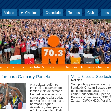
Videos
Circuitos
Calendario
Testeos
Clubs
Lesi
esultados/Fotos
TrichileTV
Fotos con Historia
Momentos históric
n fue para Gaspar y Pamela
Venta Especial Sportech
Noticias
Sólo por hoy y mañana en Spo
A la octava región se
tienda de Cristían Bustos ofr
trasladó la caravana del
descuentos de hasta 30% en
triatlón el fin de semana.
como Under Armour, Speedo
En particular el turno le
Balance, Puma, Asics, OSX, 
correspondió a la ciudad
Zenzah, CWX y H2O. Por si fu
de Quillón que alberga la
hermosa Laguna
Avendaño, ideal para la
práctica deportiva. El día