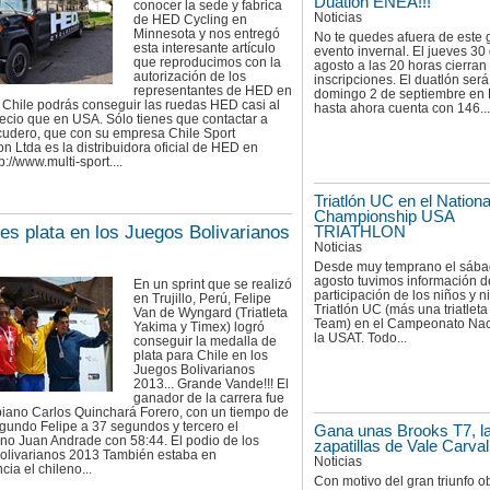
Duatlón ENEA!!!
conocer la sede y fabrica
Noticias
de HED Cycling en
Minnesota y nos entregó
No te quedes afuera de este 
esta interesante artículo
evento invernal. El jueves 30
que reproducimos con la
agosto a las 20 horas cierran 
autorización de los
inscripciones. El duatlón será
representantes de HED en
domingo 2 de septiembre en
 Chile podrás conseguir las ruedas HED casi al
hasta ahora cuenta con 146...
ecio que en USA. Sólo tienes que contactar a
cudero, que con su empresa Chile Sport
ion Ltda es la distribuidora oficial de HED en
p://www.multi-sport....
Triatlón UC en el Nationa
Championship USA
es plata en los Juegos Bolivarianos
TRIATHLON
Noticias
Desde muy temprano el sába
agosto tuvimos información d
En un sprint que se realizó
participación de los niños y n
en Trujillo, Perú, Felipe
Triatlón UC (más una triatleta
Van de Wyngard (Triatleta
Team) en el Campeonato Nac
Yakima y Timex) logró
la USAT. Todo...
conseguir la medalla de
plata para Chile en los
Juegos Bolivarianos
2013... Grande Vande!!! El
ganador de la carrera fue
biano Carlos Quinchará Forero, con un tiempo de
gundo Felipe a 37 segundos y tercero el
Gana unas Brooks T7, l
no Juan Andrade con 58:44. El podio de los
zapatillas de Vale Carval
olivarianos 2013 También estaba en
Noticias
ia el chileno...
Con motivo del gran triunfo o