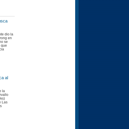
usca
te dio la
trong en
no se
n que
cia
ca al
e la
rvallo
oks)
e Las
os