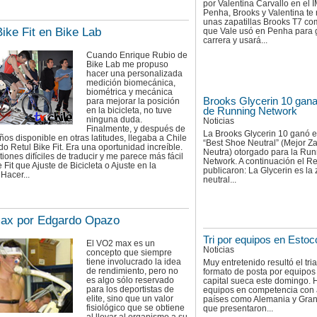
por Valentina Carvallo en el 
Penha, Brooks y Valentina te
unas zapatillas Brooks T7 co
Bike Fit en Bike Lab
que Vale usó en Penha para 
carrera y usará...
Cuando Enrique Rubio de
Bike Lab me propuso
hacer una personalizada
medición biomecánica,
biométrica y mecánica
Brooks Glycerin 10 gan
para mejorar la posición
de Running Network
en la bicicleta, no tuve
ninguna duda.
Noticias
Finalmente, y después de
La Brooks Glycerin 10 ganó e
os disponible en otras latitudes, llegaba a Chile
“Best Shoe Neutral” (Mejor Za
do Retul Bike Fit. Era una oportunidad increíble.
Neutra) otorgado para la Run
iones difíciles de traducir y me parece más fácil
Network. A continuación el R
e Fit que Ajuste de Bicicleta o Ajuste en la
publicaron: La Glycerin es la 
 Hacer...
neutral...
ax por Edgardo Opazo
Tri por equipos en Esto
El VO2 max es un
Noticias
concepto que siempre
tiene involucrado la idea
Muy entretenido resultó el tri
de rendimiento, pero no
formato de posta por equipos
es algo sólo reservado
capital sueca este domingo. 
para los deportistas de
equipos en competencia con
elite, sino que un valor
países como Alemania y Gran
fisiológico que se obtiene
que presentaron...