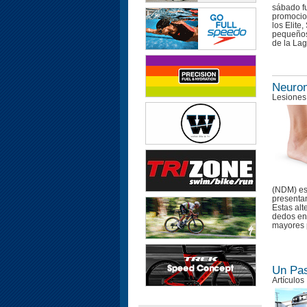
sábado fu
promocio
los Elite
pequeños
de la La
Neuro
Lesiones
(NDM) es
presentan
Estas alt
dedos en 
mayores p
Un Pas
Artículos