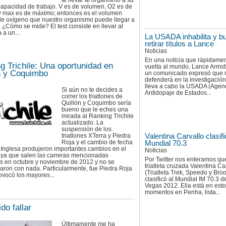
al llevar al organismo a su
apacidad de trabajo. V es de volumen, O2 es de
y max es de máximo; entonces es el volumen
e oxígeno que nuestro organismo puede llegar a
 ¿Cómo se mide? El test consiste en llevar al
 a un...
La USADA inhabilita y b
retirar títulos a Lance
Noticias
En una noticia que rápidamen
g Trichile: Una oportunidad en
vuelta al mundo, Lance Arms
n y Coquimbo
un comunicado expresó que 
defenderá en la investigació
lleva a cabo la USADA (Agen
Si aún no te decides a
Antidopaje de Estados...
correr los triatlones de
Quillón y Coquimbo sería
bueno que le eches una
mirada al Ranking Trichile
actualizado. La
suspensión de los
Valentina Carvallo clasifi
triatlones XTerra y Piedra
Roja y el cambio de fecha
Mundial 70.3
 Inglesa produjeron importantes cambios en el
Noticias
 ya que salen las carreras mencionadas
Por Twitter nos enteramos qu
as en octubre y noviembre de 2012 y no se
triatleta cruzada Valentina Ca
aron con nada. Particularmente, fue Piedra Roja
(Triatleta Trek, Speedo y Bro
ovocó los mayores...
clasificó al Mundial IM 70.3 d
Vegas 2012. Ella está en est
momentos en Penha, lista...
do fallar
Últimamente me ha