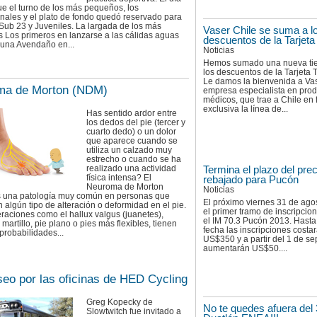
e el turno de los más pequeños, los
nales y el plato de fondo quedó reservado para
, Sub 23 y Juveniles. La largada de los más
Vaser Chile se suma a l
 Los primeros en lanzarse a las cálidas aguas
descuentos de la Tarjeta 
guna Avendaño en...
Noticias
Hemos sumado una nueva ti
los descuentos de la Tarjeta T
Le damos la bienvenida a Vas
ma de Morton (NDM)
empresa especialista en pro
médicos, que trae a Chile en
exclusiva la línea de...
Has sentido ardor entre
los dedos del pie (tercer y
cuarto dedo) o un dolor
que aparece cuando se
utiliza un calzado muy
estrecho o cuando se ha
realizado una actividad
Termina el plazo del prec
física intensa? El
rebajado para Pucón
Neuroma de Morton
Noticias
 una patología muy común en personas que
El próximo viernes 31 de ago
 algún tipo de alteración o deformidad en el pie.
el primer tramo de inscripcio
eraciones como el hallux valgus (juanetes),
el IM 70.3 Pucón 2013. Hasta
martillo, pie plano o pies más flexibles, tienen
fecha las inscripciones costa
robabilidades...
US$350 y a partir del 1 de s
aumentarán US$50....
eo por las oficinas de HED Cycling
Greg Kopecky de
No te quedes afuera del 
Slowtwitch fue invitado a