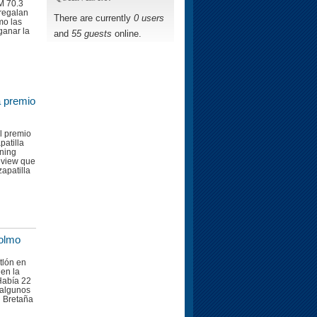
IM 70.3
 regalan
There are currently
0 users
mo las
ganar la
and
55 guests
online.
a premio
l premio
patilla
ning
eview que
zapatilla
colmo
atlón en
 en la
Había 22
 algunos
 Bretaña