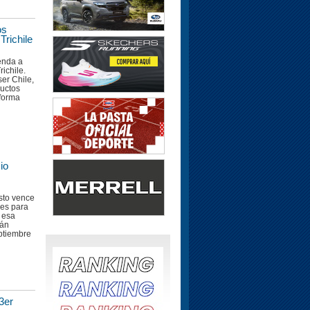
os
Trichile
enda a
richile.
er Chile,
ductos
 forma
io
sto vence
nes para
 esa
rán
eptiembre
3er