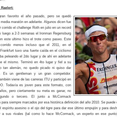
Raelert:
gran favorito el año pasado, pero se quedó
 media maratón en adelante. Algunos dicen fue
 corrido el challenge Roth en julio en un record
y luego a 2-3 semanas el Ironman Regensburg
n este ultimo hizo el trote como paseo. Este
corrido menos incluso que el 2011, en el
Frankfurt tuvo una fuerte caída en el ciclismo
ba peleando el 2do lugar y de ahí en adelante
e el mismo. Terminó en 4to lugar y fiel a su
no tan alemán, no quedo picado ni quiso dar
. Es un gentleman y un gran competidor.
también viene de las carreras ITU y participó en
O. Todavía es joven para este formato, con
años, pero ciertamente su meta es ganar, no
egundo o tercero. El junto a McCormack
 para siempre marcados por esa histórica definición del año 2010. Se puede 
 el espíritu asesino o el ojo del tigre para dar ese último empujón y para des
ir a sus rivales (tal como lo hace McCormack, un experto en ese punto