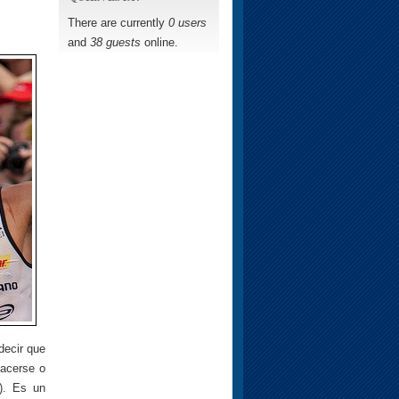
There are currently
0 users
and
38 guests
online.
decir que
hacerse o
). Es un