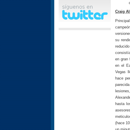
Craig A
Principa
campeón
versione
su rendi
reducid
consistí
en gran 
en el E
Vegas l
hace pe
parecida
lesiones
Alexand
hasta lo
asesore
meticulo
(hace 1
un minu