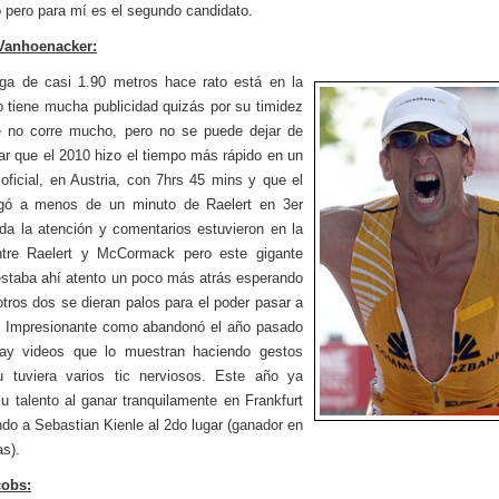
o pero para mí es el segundo candidato.
Vanhoenacker:
ga de casi 1.90 metros hace rato está en la
o tiene mucha publicidad quizás por su timidez
e no corre mucho, pero no se puede dejar de
ar que el 2010 hizo el tiempo más rápido en un
oficial, en Austria, con 7hrs 45 mins y que el
egó a menos de un minuto de Raelert en 3er
oda la atención y comentarios estuvieron en la
ntre Raelert y McCormack pero este gigante
estaba ahí atento un poco más atrás esperando
otros dos se dieran palos para el poder pasar a
. Impresionante como abandonó el año pasado
ay videos que lo muestran haciendo gestos
 tuviera varios tic nerviosos. Este año ya
u talento al ganar tranquilamente en Frankfurt
ndo a Sebastian Kienle al 2do lugar (ganador en
s).
cobs: