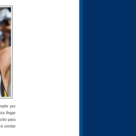
narle por
ta llegar
sólo para
á similar