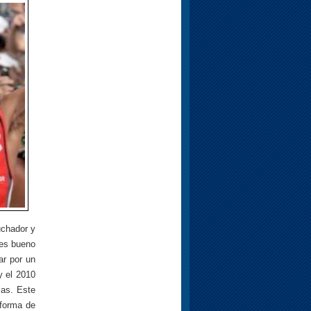
uchador y
 es bueno
ar por un
y el 2010
ias. Este
 forma de