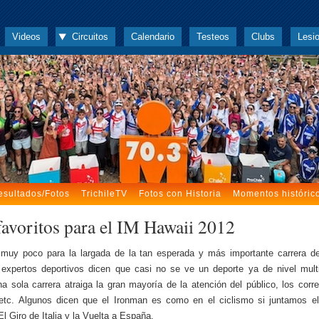
Videos
Circuitos
Calendario
Testeos
Clubs
Lesi
esultados/Fotos
TrichileTV
Fotos con Historia
Momentos históric
favoritos para el IM Hawaii 2012
 muy poco para la largada de la tan esperada y más importante carrera de 
expertos deportivos dicen que casi no se ve un deporte ya de nivel multi
a sola carrera atraiga la gran mayoría de la atención del público, los corre
etc. Algunos dicen que el Ironman es como en el ciclismo si juntamos e
El Giro de Italia y la Vuelta a España.