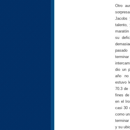
Otro au
sorpres
Jacobs 
talento
maratón 
su defi
demasiad
pasado 
termina
intercam
dio un p
año no 
estuvo l
70.3 de 
fines de
en el Ir
casi 30 
como un 
terminar
y su ubi