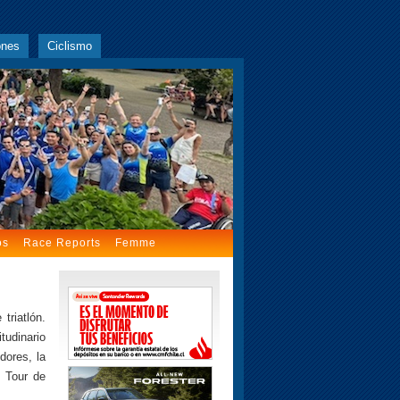
ones
Ciclismo
os
Race Reports
Femme
triatlón.
tudinario
dores, la
l Tour de