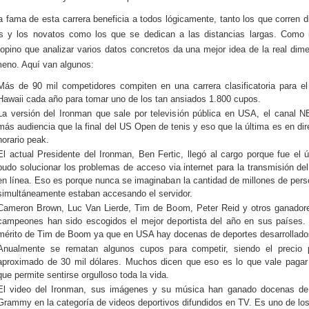
 la fama de esta carrera beneficia a todos lógicamente, tanto los que corren d
s y los novatos como los que se dedican a las distancias largas. Como 
opino que analizar varios datos concretos da una mejor idea de la real dim
eno. Aquí van algunos:
Más de 90 mil competidores compiten en una carrera clasificatoria para e
Hawaii cada año para tomar uno de los tan ansiados 1.800 cupos.
La versión del Ironman que sale por televisión pública en USA, el canal N
más audiencia que la final del US Open de tenis y eso que la última es en dir
horario peak.
El actual Presidente del Ironman, Ben Fertic, llegó al cargo porque fue el 
pudo solucionar los problemas de acceso via internet para la transmisión de
en línea. Eso es porque nunca se imaginaban la cantidad de millones de per
simultáneamente estaban accesando el servidor.
Cameron Brown, Luc Van Lierde, Tim de Boom, Peter Reid y otros ganador
campeones han sido escogidos el mejor deportista del año en sus países.
mérito de Tim de Boom ya que en USA hay docenas de deportes desarrollado
Anualmente se rematan algunos cupos para competir, siendo el precio 
aproximado de 30 mil dólares. Muchos dicen que eso es lo que vale pagar
que permite sentirse orgulloso toda la vida.
El video del Ironman, sus imágenes y su música han ganado docenas de
Grammy en la categoría de videos deportivos difundidos en TV. Es uno de lo