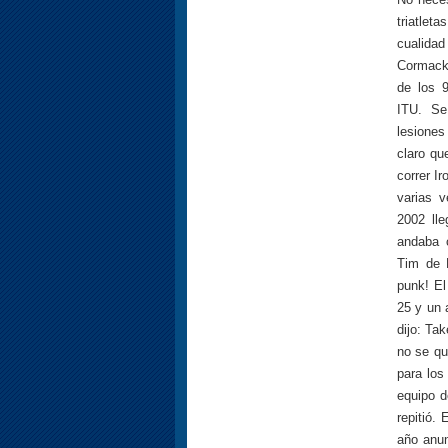
triatlet
cualida
Cormack 
de los 
ITU. Se
lesiones
claro qu
correr I
varias v
2002 lle
andaba 
Tim de 
punk! El
25 y un 
dijo: Ta
no se qu
para los
equipo d
repitió.
año anun