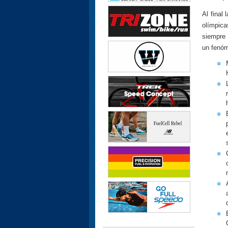
Al final
olímpica
siempre 
un fenóm