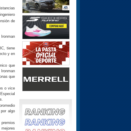
istancias
ingeniero
ensión de
l Ironman
BC, tiene
ecto y en
único que
l Ironman
sonas que
es o vice
 Especial
s.
promedio
 por algo
 premios
s mejores