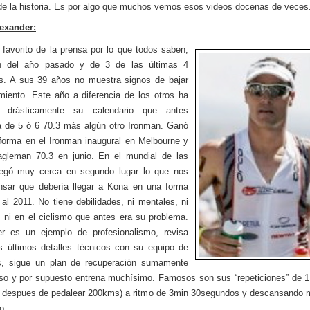
de la historia. Es por algo que muchos vemos esos videos docenas de veces
lexander:
l favorito de la prensa por lo que todos saben,
 del año pasado y de 3 de las últimas 4
s. A sus 39 años no muestra signos de bajar
miento. Este año a diferencia de los otros ha
o drásticamente su calendario que antes
a de 5 ó 6 70.3 más algún otro Ironman. Ganó
forma en el Ironman inaugural en Melbourne y
agleman 70.3 en junio. En el mundial de las
legó muy cerca en segundo lugar lo que nos
nsar que debería llegar a Kona en una forma
 al 2011. No tiene debilidades, ni mentales, ni
, ni en el ciclismo que antes era su problema.
er es un ejemplo de profesionalismo, revisa
s últimos detalles técnicos con su equipo de
s, sigue un plan de recuperación sumamente
so y por supuesto entrena muchísimo. Famosos son sus “repeticiones” de 
0 despues de pedalear 200kms) a ritmo de 3min 30segundos y descansando 
to…