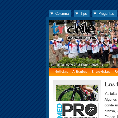
Columna
Tips
Preguntas
Noticias
Artículos
Entrevistas
R
Los 
Ya falta
Algunos 
donde un
prensa, 
France, 