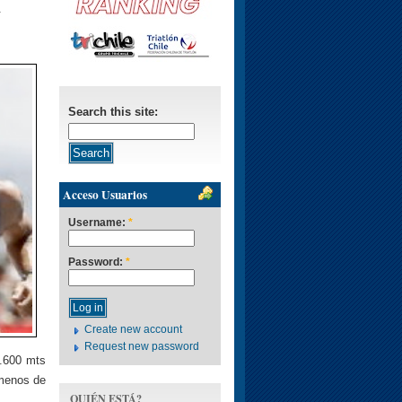
.
Search this site:
Acceso Usuarios
Username:
*
Password:
*
Create new account
Request new password
1.600 mts
menos de
QUIÉN ESTÁ?