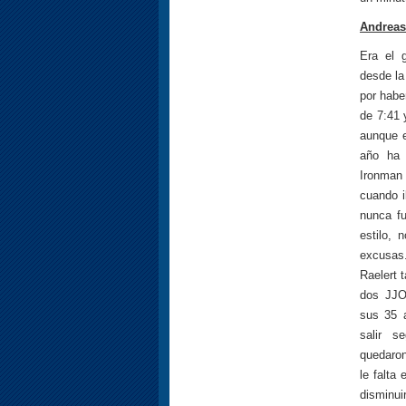
Andreas 
Era el 
desde la
por haber
de 7:41 
aunque e
año ha 
Ironman 
cuando i
nunca fu
estilo, 
excusas
Raelert 
dos JJO
sus 35 
salir s
quedaron
le falta
disminu