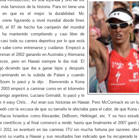
as más famosos de la historia. Para mí tiene una
d en que es el mejor: la durabilidad. Mc
viene figurando a nivel mundial desde fines
90, el 97 de hecho fue campeón del mundial
 ha mantenido compitiendo y casi libre de
 casi toda su carrera deportiva por lo que está
e sabe como entrenarse y cuidarse. Empezó a
ronman el 2002 ganando en Australia y Alemania
eces, pero en Hawaii siempre le iba mal. El
gó diciendo que iba a ganar lejos y después
caminando en la subida de Palani y cuando
Boom lo pasó y le dijo : Bienvenido a Kona
 2003 empezó a caminar como en el kilometro
amigo argentino, Luciano Grimaldi, lo pasó y le
ke it easy Chris… Así eran sus historias en Hawaii. Pero McCormack es un l
edó con la excusa de que su tamaño le afectaba para el calor, de que Kona
 flacos livianitos como Alexander, DeBoom, Hellriegel, etc. Y se hizo estudi
e científicos y al final comenzó a rendir, hasta que finalmente el 2007 ganó 
 El 2011 se aventuró en las carreras ITU sin mucha fortuna por razones obv
ció su vuelta a Hawaii y sus resultados han indicado que ha recuperado la