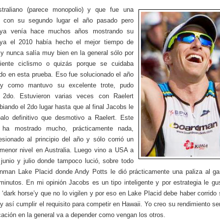
straliano (parece monopolio) y que fue una
a con su segundo lugar el año pasado pero
ya venía hace muchos años mostrando su
, ya el 2010 había hecho el mejor tiempo de
y nunca salía muy bien en la general sólo por
ciente ciclismo o quizás porque se cuidaba
o en esta prueba. Eso fue solucionado el año
y como mantuvo su excelente trote, pudo
r 2do. Estuvieron varias veces con Raelert
biando el 2do lugar hasta que al final Jacobs le
alo definitivo que desmotivo a Raelert. Este
ha mostrado mucho, prácticamente nada,
esionado al principio del año y sólo corrió un
menor nivel en Australia. Luego vino a USA a
 junio y julio donde tampoco lució, sobre todo
onman Lake Placid donde Andy Potts le dió prácticamente una paliza al ga
minutos. En mi opinión Jacobs es un tipo inteligente y por estrategia le gus
‘dark horse’y que no lo vigilen y por eso en Lake Placid debe haber corrido 
 y así cumplir el requisito para competir en Hawaii. Yo creo su rendimiento ser
cación en la general va a depender como vengan los otros.