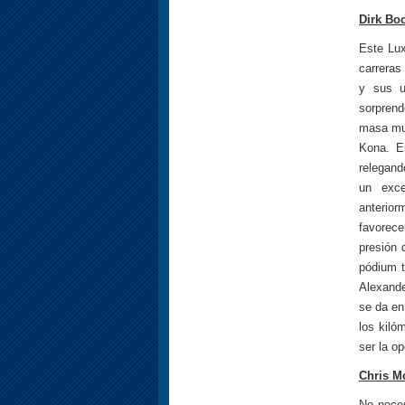
Dirk Boc
Este Lu
carreras
y sus ub
sorpren
masa mus
Kona. E
relegand
un exce
anterior
favorec
presión 
pódium t
Alexand
se da en
los kiló
ser la o
Chris M
No neces