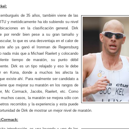
kel:
xemburgués de 35 años, también viene de las
 ITU y metódicamente ha ido subiendo su nivel
icaciones en la clasificación general. Dirk
de por rendir bien pese a su gran tamaño y
cular, lo que es una desventaja en el calor de
ste año ya ganó el Ironman de Regensburg
o nada más que a Michael Raelert y colocando
lente tiempo de maratón, su punto débil
mente. Dirk es un tipo relajado y eso le debe
er en Kona, donde a muchos les afecta la
que existe ahí. Para realmente ser candidato a
iene que mejorar su maratón en los rangos de
er, Mc Cormack, Jacobs, Raelert, etc. Como
 muchos casos, la maratón se mejora sólo con
metros recorridos y la experiencia y esta puede
portunidad de Dirk de mostrar un mejor nivel de maratón.
cCormack:
ita introducción, es una leyenda y uno de los