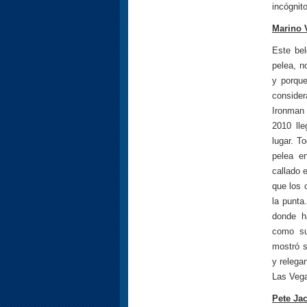
incógnit
Marino 
Este bel
pelea, n
y porqu
consider
Ironman 
2010 ll
lugar. T
pelea e
callado 
que los 
la punta
donde h
como su
mostró s
y relega
Las Vega
Pete Ja