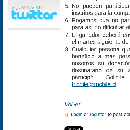
No pueden participa
inscritos para la comp
Rogamos que no part
para así no dificultar 
El ganador deberá env
el martes siguiente de
Cualquier persona que
beneficio a más per
nosotros su donació
destinatario de su
participó. Solic
trichile@trichile.cl
Volver
Login
or
register
to post c