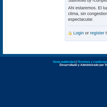
Submitted by rcumplid
Ahi estaremos. El lu
clima, sin congestio
espectacular.
Login
or
register
t
Venta publicidad
|
Términos y condicione
Desarrollado y Administrado por Tr