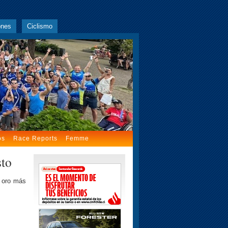
ones
Ciclismo
os
Race Reports
Femme
sto
n oro más