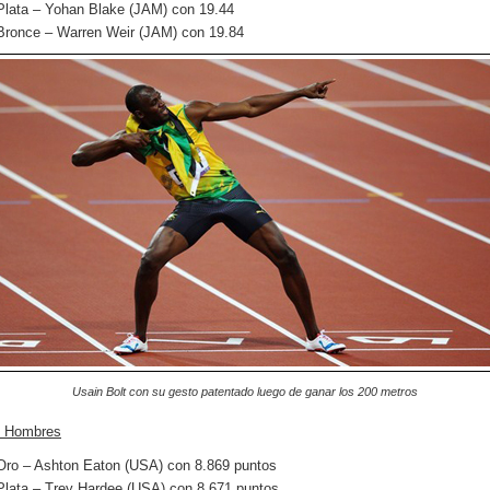
Plata – Yohan Blake (JAM) con 19.44
Bronce – Warren Weir (JAM) con 19.84
Usain Bolt con su gesto patentado luego de ganar los 200 metros
n Hombres
Oro – Ashton Eaton (USA) con 8.869 puntos
Plata – Trey Hardee (USA) con 8.671 puntos