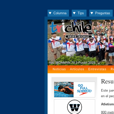
Columna
Tips
Preguntas
Noticias
Artículos
Entrevistas
R
Resu
Este jue
en el pe
Atletis
800 met