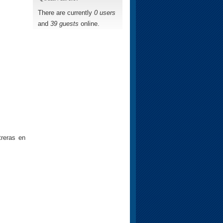
There are currently
0 users
and
39 guests
online.
reras en