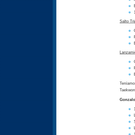
Salto Tr
Lanzami
Teníamo
Taekwond
Gonzalo