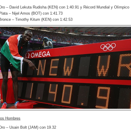
Oro – David Lekuta Rudisha (KEN) con 1:40.91 y Récord Mundial y Olímpico
Plata – Nijel Amos (BOT) con 1:41.73
Bronce – Timothy Kitum (KEN) con 1:42.53
ros Hombres
Oro – Usain Bolt (JAM) con 19.32