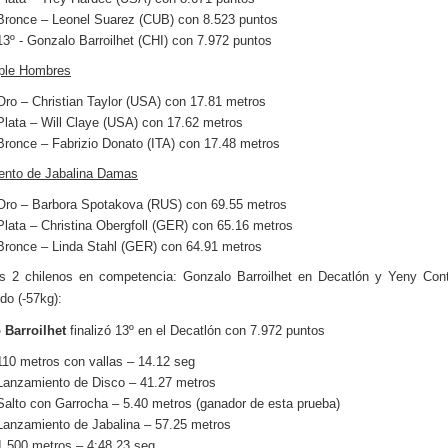
Bronce – Leonel Suarez (CUB) con 8.523 puntos
13º - Gonzalo Barroilhet (CHI) con 7.972 puntos
iple Hombres
Oro – Christian Taylor (USA) con 17.81 metros
Plata – Will Claye (USA) con 17.62 metros
Bronce – Fabrizio Donato (ITA) con 17.48 metros
ento de Jabalina Damas
Oro – Barbora Spotakova (RUS) con 69.55 metros
Plata – Christina Obergfoll (GER) con 65.16 metros
Bronce – Linda Stahl (GER) con 64.91 metros
s 2 chilenos en competencia: Gonzalo Barroilhet en Decatlón y Yeny Cont
o (-57kg):
 Barroilhet
finalizó 13º en el Decatlón con 7.972 puntos
110 metros con vallas – 14.12 seg
Lanzamiento de Disco – 41.27 metros
Salto con Garrocha – 5.40 metros (ganador de esta prueba)
Lanzamiento de Jabalina – 57.25 metros
1.500 metros – 4:48.23 seg