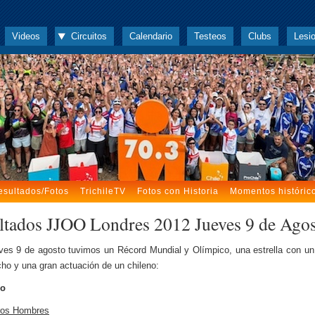
Videos
Circuitos
Calendario
Testeos
Clubs
Lesi
esultados/Fotos
TrichileTV
Fotos con Historia
Momentos históric
ltados JJOO Londres 2012 Jueves 9 de Ago
ves 9 de agosto tuvimos un Récord Mundial y Olímpico, una estrella con u
cho y una gran actuación de un chileno:
mo
ros Hombres