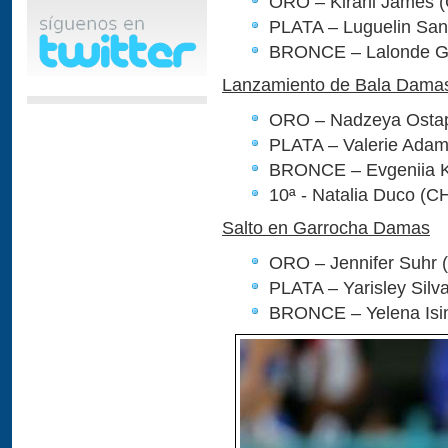
ORO – Kirani James (
PLATA – Luguelin San
BRONCE – Lalonde Go
Lanzamiento de Bala Dama
ORO – Nadzeya Ostap
PLATA – Valerie Adam
BRONCE – Evgeniia K
10ª - Natalia Duco (C
Salto en Garrocha Damas
ORO – Jennifer Suhr 
PLATA – Yarisley Silv
BRONCE – Yelena Isi