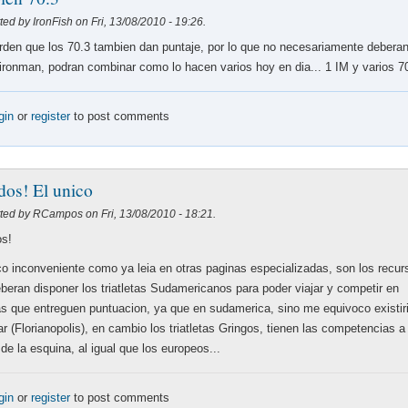
ed by IronFish on Fri, 13/08/2010 - 19:26.
den que los 70.3 tambien dan puntaje, por lo que no necesariamente debera
 ironman, podran combinar como lo hacen varios hoy en dia... 1 IM y varios 7
gin
or
register
to post comments
dos! El unico
ted by RCampos on Fri, 13/08/2010 - 18:21.
os!
co inconveniente como ya leia en otras paginas especializadas, son los recur
beran disponer los triatletas Sudamericanos para poder viajar y competir en
s que entreguen puntuacion, ya que en sudamerica, sino me equivoco existir
ar (Florianopolis), en cambio los triatletas Gringos, tienen las competencias a 
 de la esquina, al igual que los europeos...
gin
or
register
to post comments