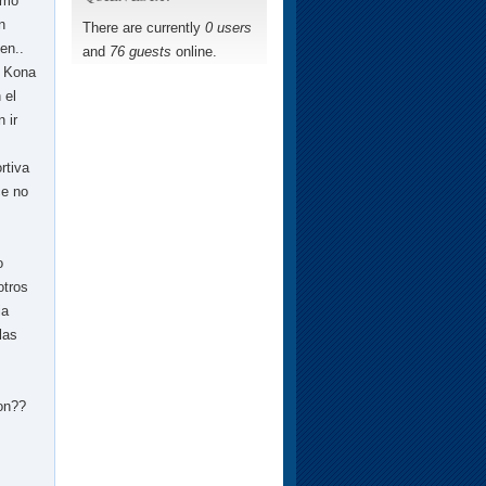
omo
n
There are currently
0 users
en..
and
76 guests
online.
e Kona
 el
 ir
rtiva
ce no
o
otros
ia
las
ion??