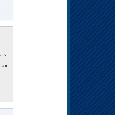
.info
sta a