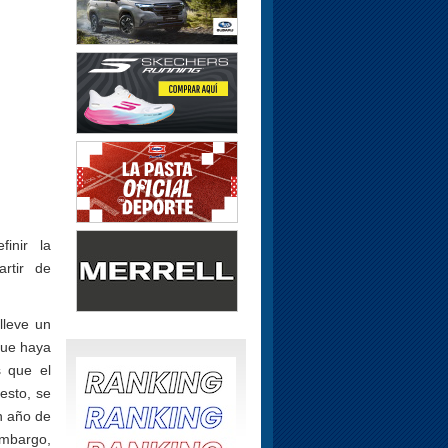
inir la
artir de
lleve un
que haya
s que el
esto, se
n año de
embargo,