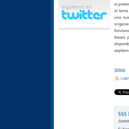
si prete
el tema
una nue
orígene
funcion
bases p
dispon
septiem
Volver
Logi
$$$
Submit