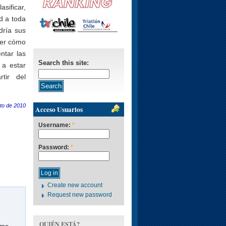
asificar,
d a toda
dría sus
ver cómo
ntar las
Search this site:
 a estar
tir del
to de 2010
Acceso Usuarios
Username:
*
Password:
*
Create new account
Request new password
QUIÉN ESTÁ?