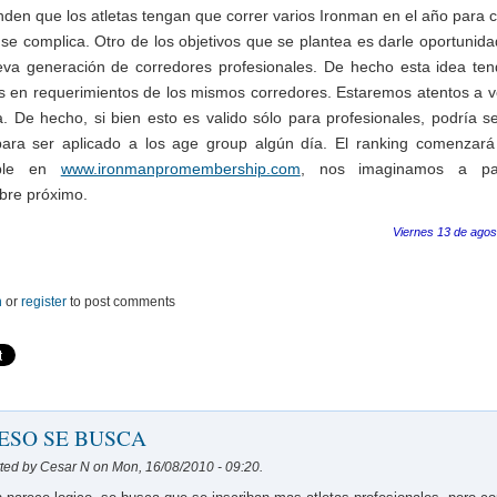
nden que los atletas tengan que correr varios Ironman en el año para cl
 se complica. Otro de los objetivos que se plantea es darle oportunida
va generación de corredores profesionales. De hecho esta idea ten
s en requerimientos de los mismos corredores. Estaremos atentos a 
a. De hecho, si bien esto es valido sólo para profesionales, podría se
ara ser aplicado a los age group algún día. El ranking comenzará
ible en
www.ironmanpromembership.com
, nos imaginamos a par
bre próximo.
Viernes 13 de agos
n
or
register
to post comments
 ESO SE BUSCA
ted by Cesar N on Mon, 16/08/2010 - 09:20.