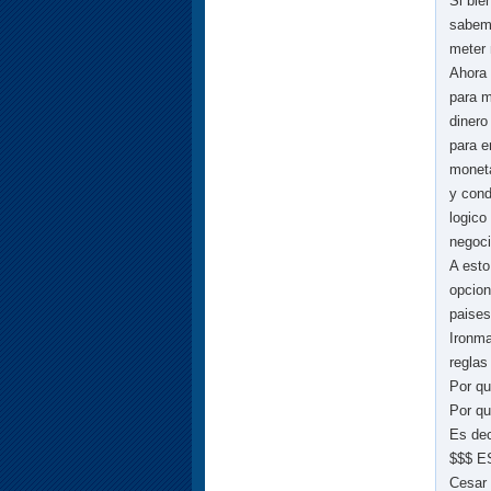
Si bie
sabemo
meter 
Ahora 
para m
dinero
para e
moneta
y cond
logico
negoci
A esto
opcion
paises
Ironma
reglas
Por qu
Por qu
Es dec
$$$ E
Cesar