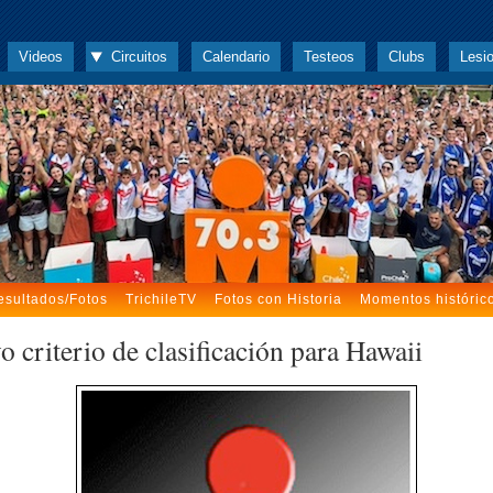
Videos
Circuitos
Calendario
Testeos
Clubs
Lesi
esultados/Fotos
TrichileTV
Fotos con Historia
Momentos históric
 criterio de clasificación para Hawaii