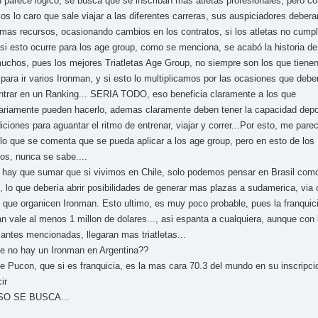
n parece logico, se busca que se inscriban mas atletas profesionales, pero c
s lo caro que sale viajar a las diferentes carreras, sus auspiciadores debera
mas recursos, ocasionando cambios en los contratos, si los atletas no cumpl
si esto ocurre para los age group, como se menciona, se acabó la historia d
uchos, pues los mejores Triatletas Age Group, no siempre son los que tienen
 para ir varios Ironman, y si esto lo multiplicamos por las ocasiones que deben
ntrar en un Ranking... SERIA TODO, eso beneficia claramente a los que
riamente pueden hacerlo, ademas claramente deben tener la capacidad depo
iciones para aguantar el ritmo de entrenar, viajar y correr...Por esto, me pare
 lo que se comenta que se pueda aplicar a los age group, pero en esto de los
os, nunca se sabe....
 hay que sumar que si vivimos en Chile, solo podemos pensar en Brasil com
, lo que debería abrir posibilidades de generar mas plazas a sudamerica, via 
 que organicen Ironman. Esto ultimo, es muy poco probable, pues la franquic
n vale al menos 1 millon de dolares..., asi espanta a cualquiera, aunque con 
 antes mencionadas, llegaran mas triatletas...
e no hay un Ironman en Argentina??
e Pucon, que si es franquicia, es la mas cara 70.3 del mundo en su inscripc
ir
SO SE BUSCA...