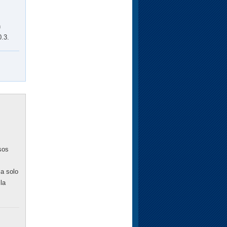
n
0.3.
sos
ia solo
la