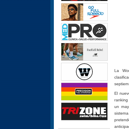
La Wor
clasifi
septiemb
El nuev
ranking
un mayo
sistema
pretend
anticip