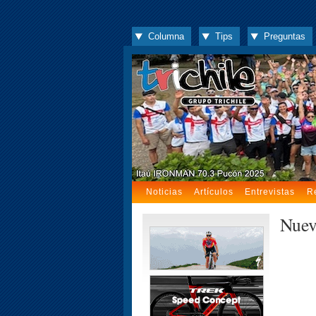
Columna
Tips
Preguntas
Noticias
Artículos
Entrevistas
R
Nuevo