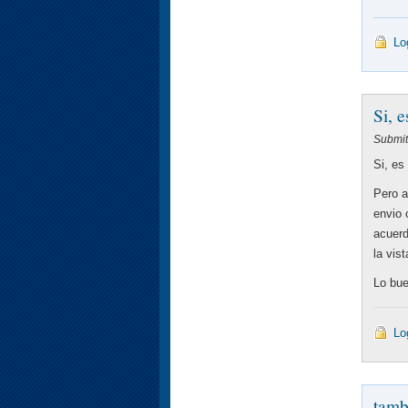
Lo
Si, 
Submit
Si, es
Pero a
envio 
acuerd
la vis
Lo bue
Lo
tamb