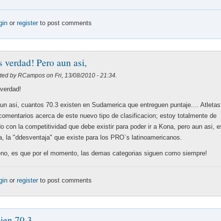
gin
or
register
to post comments
es verdad! Pero aun asi,
ted by RCampos on Fri, 13/08/2010 - 21:34.
 verdad!
un asi, cuantos 70.3 existen en Sudamerica que entreguen puntaje.... Atletas
comentarios acerca de este nuevo tipo de clasificacion; estoy totalmente de
o con la competitividad que debe existir para poder ir a Kona, pero aun asi, e
ta, la "ddesventaja" que existe para los PRO`s latinoamericanos.
no, es que por el momento, las demas categorias siguen como siempre!
gin
or
register
to post comments
ien 70.3