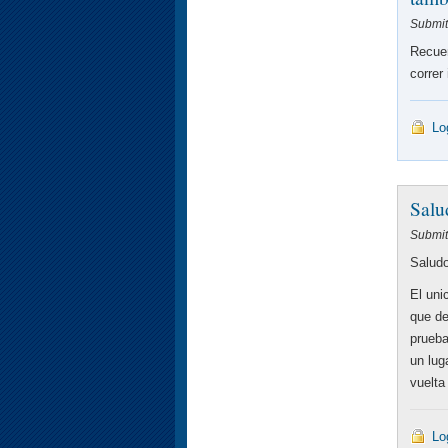
Submitt
Recuer
correr
Lo
Salu
Submit
Salud
El uni
que de
prueba
un lug
vuelta
Lo