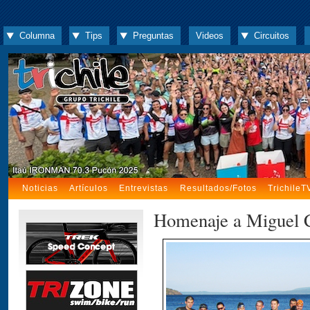
Columna
Tips
Preguntas
Videos
Circuitos
Noticias
Artículos
Entrevistas
Resultados/Fotos
TrichileT
Homenaje a Miguel 