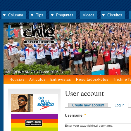
Columna
Tips
Preguntas
Videos
Circuitos
Noticias
Artículos
Entrevistas
Resultados/Fotos
TrichileT
User account
Create new account
Log in
Username:
*
Enter your www.trichile.cl username.