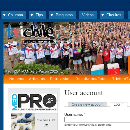
Columna
Tips
Preguntas
Videos
Circuitos
Noticias
Artículos
Entrevistas
Resultados/Fotos
TrichileT
User account
Create new account
Log in
Username:
*
Enter your www.trichile.cl username.