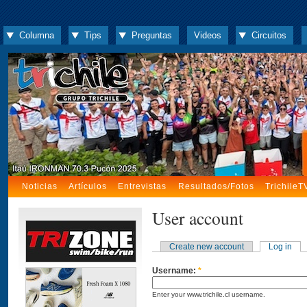
Columna
Tips
Preguntas
Videos
Circuitos
Noticias
Artículos
Entrevistas
Resultados/Fotos
TrichileT
User account
Create new account
Log in
Username:
*
Enter your www.trichile.cl username.