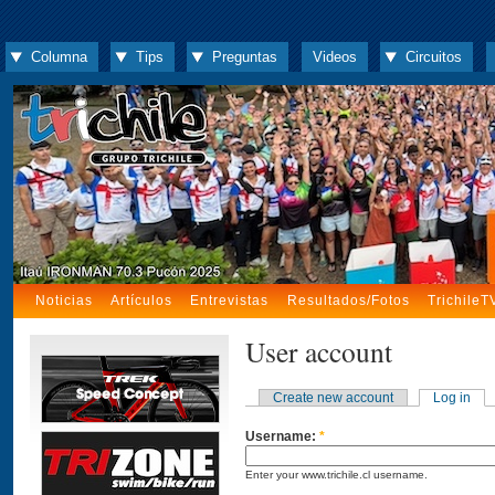
Columna
Tips
Preguntas
Videos
Circuitos
Noticias
Artículos
Entrevistas
Resultados/Fotos
TrichileT
User account
Create new account
Log in
Username:
*
Enter your www.trichile.cl username.