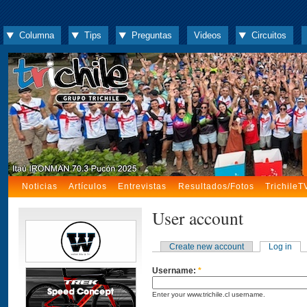
Columna
Tips
Preguntas
Videos
Circuitos
Noticias
Artículos
Entrevistas
Resultados/Fotos
TrichileT
User account
Create new account
Log in
Username:
*
Enter your www.trichile.cl username.