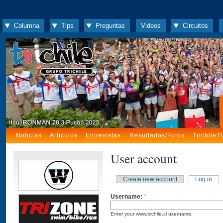
Columna
Tips
Preguntas
Videos
Circuitos
Noticias
Artículos
Entrevistas
Resultados/Fotos
TrichileT
User account
Create new account
Log in
Username:
*
Enter your www.trichile.cl username.