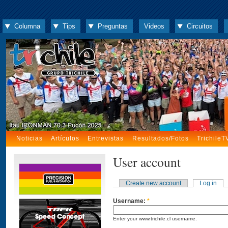
Columna
Tips
Preguntas
Videos
Circuitos
Noticias
Artículos
Entrevistas
Resultados/Fotos
TrichileT
User account
Create new account
Log in
Username:
*
Enter your www.trichile.cl username.