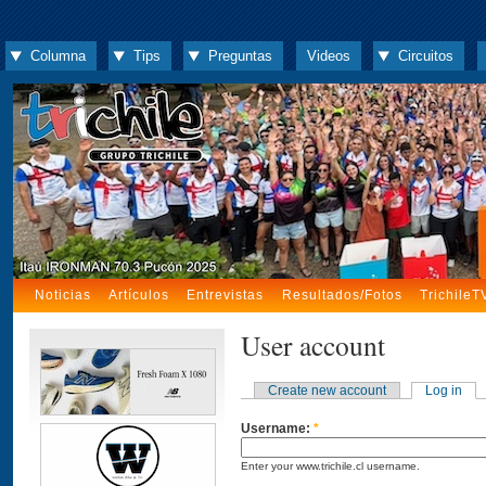
Columna
Tips
Preguntas
Videos
Circuitos
Noticias
Artículos
Entrevistas
Resultados/Fotos
TrichileT
User account
Create new account
Log in
Username:
*
Enter your www.trichile.cl username.