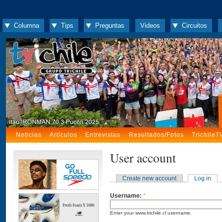
Columna
Tips
Preguntas
Videos
Circuitos
Noticias
Artículos
Entrevistas
Resultados/Fotos
TrichileT
User account
Create new account
Log in
Username:
*
Enter your www.trichile.cl username.