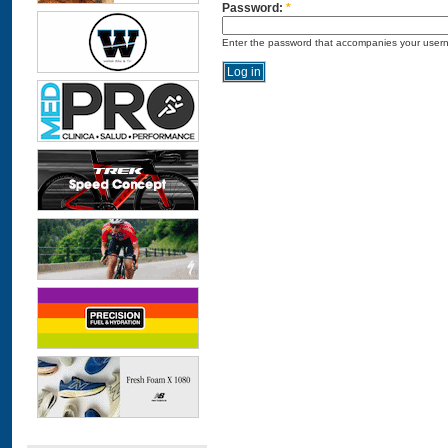
Password:
*
Enter the password that accompanies your user