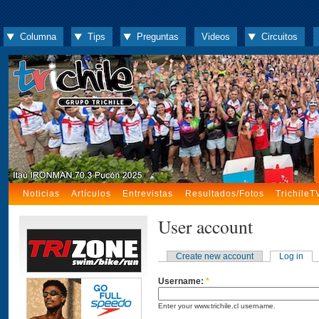
Columna
Tips
Preguntas
Videos
Circuitos
Noticias
Artículos
Entrevistas
Resultados/Fotos
TrichileT
User account
Create new account
Log in
Username:
*
Enter your www.trichile.cl username.