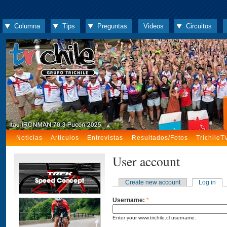
Columna
Tips
Preguntas
Videos
Circuitos
Noticias
Artículos
Entrevistas
Resultados/Fotos
TrichileT
User account
Create new account
Log in
Username:
*
Enter your www.trichile.cl username.