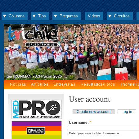
Columna
Tips
Preguntas
Videos
Circuitos
Noticias
Artículos
Entrevistas
Resultados/Fotos
TrichileT
User account
Create new account
Log in
Username:
*
Enter your www.trichile.cl username.