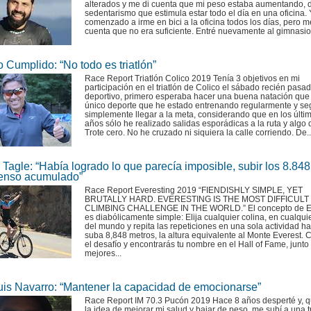
alterados y me di cuenta que mi peso estaba aumentando, 
sedentarismo que estimula estar todo el día en una oficina.
comenzado a irme en bici a la oficina todos los días, pero m
cuenta que no era suficiente. Entré nuevamente al gimnasio,
 Cumplido: “No todo es triatlón”
Race Report Triatlón Colico 2019 Tenía 3 objetivos en mi
participación en el triatlón de Colico el sábado recién pasad
deportivo, primero esperaba hacer una buena natación que 
único deporte que he estado entrenando regularmente y s
simplemente llegar a la meta, considerando que en los últi
años sólo he realizado salidas esporádicas a la ruta y algo d
Trote cero. No he cruzado ni siquiera la calle corriendo. De..
Tagle: “Había logrado lo que parecía imposible, subir los 8.84
enso acumulado”
Race Report Everesting 2019 “FIENDISHLY SIMPLE, YET
BRUTALLY HARD. EVERESTING IS THE MOST DIFFICULT
CLIMBING CHALLENGE IN THE WORLD.” El concepto de Ev
es diabólicamente simple: Elija cualquier colina, en cualqui
del mundo y repita las repeticiones en una sola actividad h
suba 8,848 metros, la altura equivalente al Monte Everest.
el desafío y encontrarás tu nombre en el Hall of Fame, junto 
mejores...
uis Navarro: “Mantener la capacidad de emocionarse”
Race Report IM 70.3 Pucón 2019 Hace 8 años desperté y, q
la idea de mejorar mi salud y bajar de peso, me subí a una t