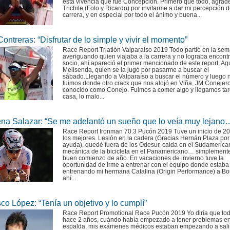
esta vivencia que fue Concepción. Primero que todo, agrad
Trichile (Folo y Ricardo) por invitarme a dar mi percepción d
carrera, y en especial por todo el ánimo y buena...
ontreras: “Disfrutar de lo simple y vivir el momento”
Race Report Triatlón Valparaiso 2019 Todo partió en la se
averiguando quien viajaba a la carrera y no lograba encont
socio, ahí apareció el primer mencionado de este report, Ag
Melisenda, quien se la jugó por pasarme a buscar el
sábado.Llegando a Valparaíso a buscar el número y luego 
fuimos donde otro crack que nos alojó en Viña, JM Conejer
conocido como Conejo. Fuimos a comer algo y llegamos tar
casa, lo malo...
na Salazar: “Se me adelantó un sueño que lo veía muy lejano
Race Report Ironman 70.3 Pucón 2019 Tuve un inicio de 2
los mejores. Lesión en la cadera (Gracias Hernán Plaza por
ayuda), quedé fuera de los Odesur, caída en el Sudamerican
mecánica de la bicicleta en el Panamericano… simplemente
buen comienzo de año. En vacaciones de invierno tuve la
oportunidad de irme a entrenar con el equipo donde estaba
entrenando mi hermana Catalina (Origin Performance) a Bo
ahí...
co López: “Tenía un objetivo y lo cumplí”
Race Report Promotional Race Pucón 2019 Yo diría que tod
hace 2 años, cuándo había empezado a tener problemas en
espalda, mis exámenes médicos estaban empezando a sali