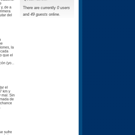
e
y, de a
There are currently
0 users
primera
and
49 guests
online.
utar del
a
ue
iones, la
 cada
o que el
n (yo...
ar el
7 km y
 mal. Sin
lamada de
a chance
.
se sufre