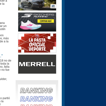
ecer a
e la
mana
rar un
ustín
nos
os, más
de a la
…”
018 no de
 toda la
o, falla
 no fue
ulder,
o partió
 la
r