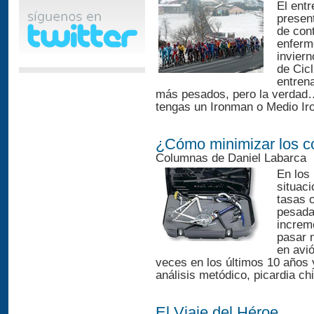
El entr
presen
de con
enferm
invier
de Cic
entren
más pesados, pero la verdad…
tengas un Ironman o Medio Iro
¿Cómo minimizar los co
Columnas de Daniel Labarca
En los
situac
tasas 
pesadas
increm
pasar 
en avi
veces en los últimos 10 años 
análisis metódico, picardia ch
El Viaje del Héroe