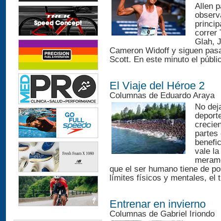
Allen 
observ
princip
correr
Glah, 
Cameron Widoff y siguen pasa
Scott. En este minuto el públi
El Viaje del Héroe 2
Columnas de Eduardo Araya
No deja
deport
crecie
partes
benefic
vale la
merame
que el ser humano tiene de po
límites físicos y mentales, el
Entrenar en invierno
Columnas de Gabriel Iriondo