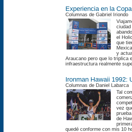
Experiencia en la Cop
Columnas de Gabriel Iriondo
Viajam
ciudad 
abando
el Holi
que tie
Mexica
y actu
Araucano pero que lo triplica
infraestructura realmente supe
Ironman Hawaii 1992: U
Columnas de Daniel Labarca
Tal co
comenza
compet
vez qu
prueba
de Haw
primer
quedé conforme con mis 10 ho