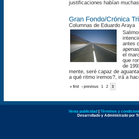
justificaciones habían muchas,
Gran Fondo/Crónica Tri
Columnas de Eduardo Araya
Salimo
intenci
antes d
apenas
el marc
que ro
de 199
mente, seré capaz de aguantar
a qué ritmo iremos?, irá a hac
« first
‹ previous
1
2
3
Venta publicidad
|
Términos y condicione
Desarrollado y Administrado por Tr