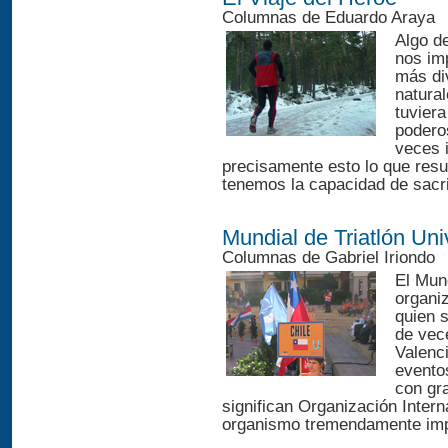
Columnas de Eduardo Araya
Algo d
nos im
más di
natura
tuviera
podero
veces 
precisamente esto lo que resu
tenemos la capacidad de sacri
Mundial de Triatlón Uni
Columnas de Gabriel Iriondo
El Mund
organi
quien 
de vec
Valenci
eventos
con gr
significan Organización Intern
organismo tremendamente impo