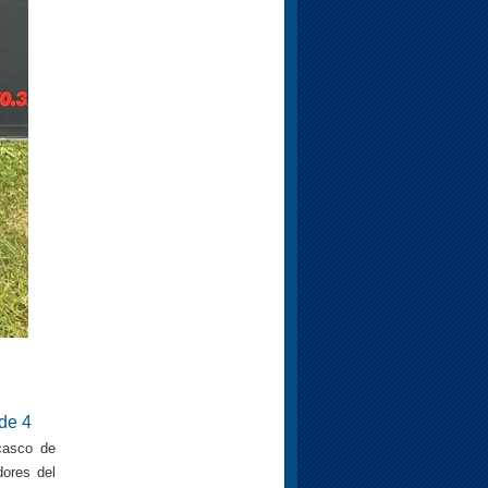
de 4
casco de
dores del