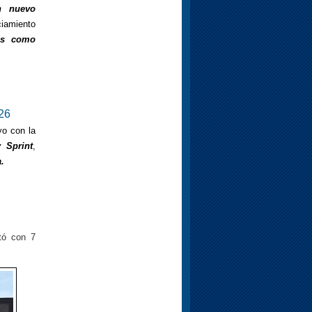
n nuevo
ciamiento
ias como
26
o con la
 Sprint
,
.
tó con 7