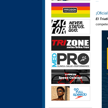
...
¡Oficia
El Triat
compete