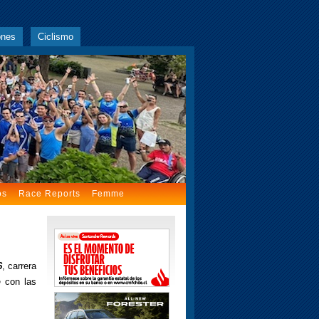
ones
Ciclismo
os
Race Reports
Femme
6
, carrera
o
con las