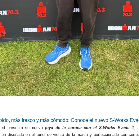
pido, más fresco y más cómodo: Conoce el nuevo S-Works Eva
ized presenta su nueva
joya de la corona con el S-Works Evade 4
, 
ión diseñado en el túnel de viento de la marca y perfeccionado con corre