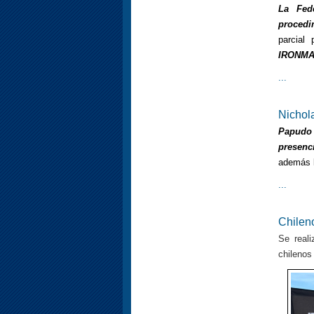
La Fede
procedi
parcial
IRONMAN
...
Nichol
Papudo 
presenc
además 
...
Chilen
Se real
chilenos