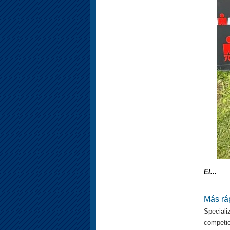
El...
Más rá
Special
competic