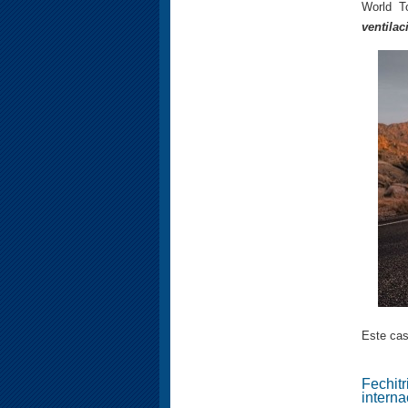
World T
ventilac
Este cas
Fechitr
interna