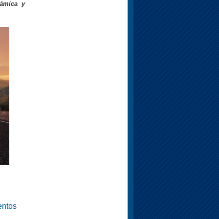
námica y
entos