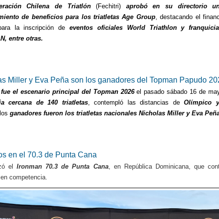
ración Chilena de Triatlón
(Fechitri)
aprobó en su directorio u
miento de beneficios para los triatletas Age Group
, destacando el finan
 para la inscripción de
eventos oficiales World Triathlon y franquic
, entre otras.
as Miller y Eva Peña son los ganadores del Topman Papudo 20
fue el escenario principal del Topman 2026
el pasado sábado 16 de may
ia cercana de 140 triatletas
, contempló las distancias de
Olímpico y
los
ganadores fueron los triatletas nacionales Nicholas Miller y Eva Peña
os en el 70.3 de Punta Cana
izó el
Ironman 70.3 de Punta Cana
, en República Dominicana, que con
 en competencia.