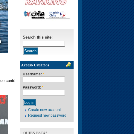
Search this site:
Acceso Usuarios
Username:
*
que contó
Password:
*
Create new account
Request new password
QUIÉN ESTÁ?