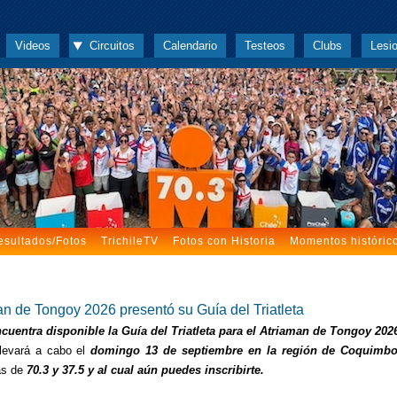
Videos
Circuitos
Calendario
Testeos
Clubs
Lesi
esultados/Fotos
TrichileTV
Fotos con Historia
Momentos históric
an de Tongoy 2026 presentó su Guía del Triatleta
cuentra disponible la Guía del Triatleta para el Atriaman de Tongoy 202
llevará a cabo el
domingo 13 de septiembre en la región de Coquimb
as de
70.3 y 37.5 y al cual aún puedes inscribirte.