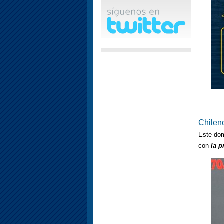
...
Chilen
Este dom
con
la p