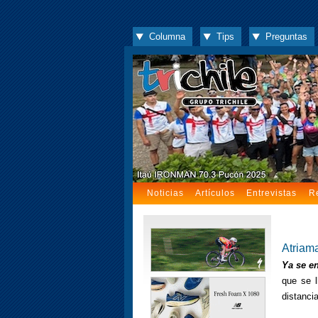
Columna
Tips
Preguntas
Noticias
Artículos
Entrevistas
R
Atriam
Ya se en
que se 
distanci