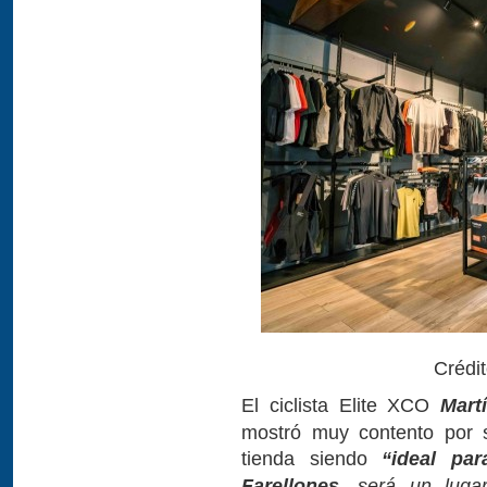
Crédi
El ciclista Elite XCO
Mart
mostró muy contento por s
tienda siendo
“ideal pa
Farellones
, será un luga