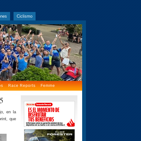
ones
Ciclismo
os
Race Reports
Femme
25
jo, en la
rint, que