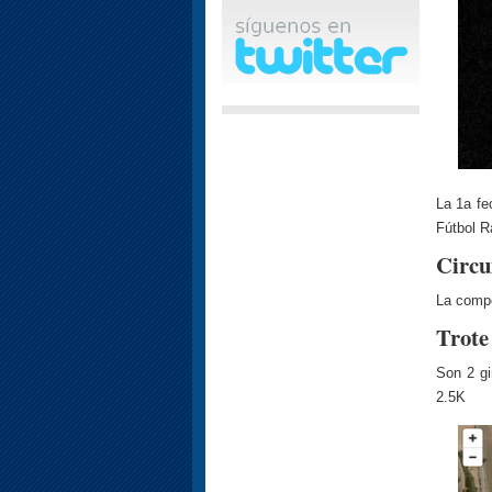
La 1a fe
Fútbol R
Circu
La compe
Trote
Son 2 gi
2.5K