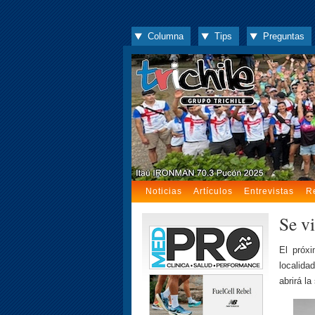
Columna
Tips
Preguntas
Noticias
Artículos
Entrevistas
R
Se v
El próx
localida
abrirá l