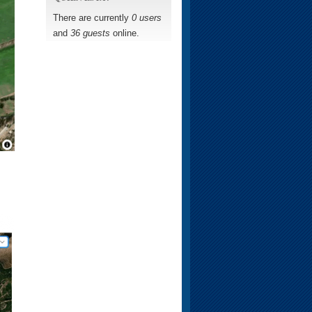
There are currently
0 users
and
36 guests
online.