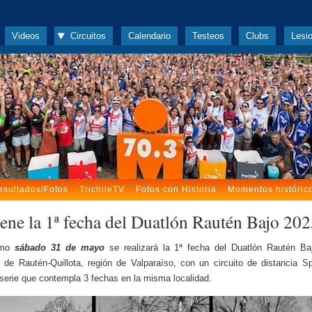
Videos
Circuitos
Calendario
Testeos
Clubs
Lesi
esultados/Fotos
TrichileTV
Fotos con Historia
Momentos históric
iene la 1ª fecha del Duatlón Rautén Bajo 20
imo
sábado 31 de mayo
se realizará la 1ª fecha del Duatlón Rautén Ba
d de Rautén-Quillota, región de Valparaíso, con un circuito de distancia Sp
a serie que contempla 3 fechas en la misma localidad.