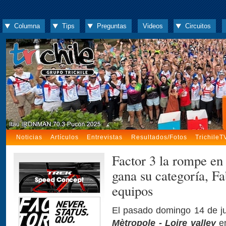
Columna
Tips
Preguntas
Videos
Circuitos
Noticias
Artículos
Entrevistas
Resultados/Fotos
TrichileT
Factor 3 la rompe en 
gana su categoría, Fa
equipos
El pasado domingo 14 de ju
Mètropole - Loire valley
e