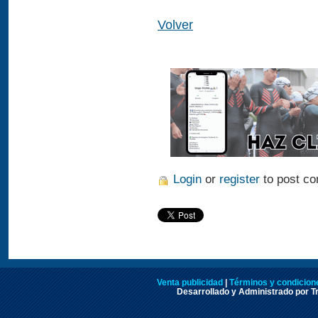
Volver
Login
or
register
to post c
Venta publicidad
|
Términos y condicione
Desarrollado y Administrado por Tr