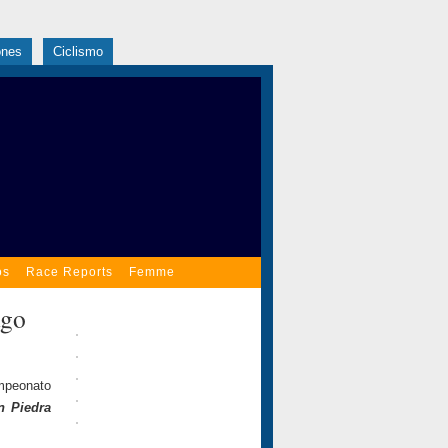
ones
Ciclismo
os
Race Reports
Femme
ago
mpeonato
n Piedra