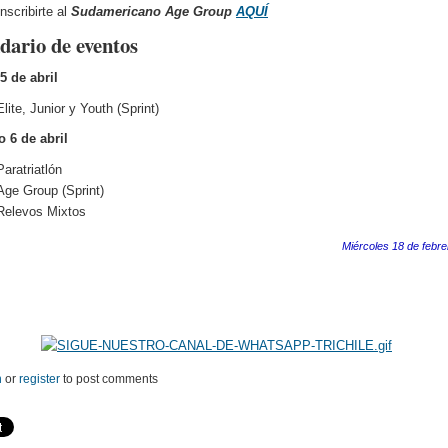
nscribirte al
Sudamericano Age Group
AQUÍ
dario de eventos
5 de abril
Elite, Junior y Youth (Sprint)
 6 de abril
Paratriatlón
Age Group (Sprint)
Relevos Mixtos
Miércoles 18 de febr
n
or
register
to post comments