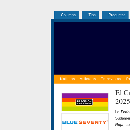
Columna
Tips
Preguntas
Noticias
Artículos
Entrevistas
R
El C
2025 
La
Fede
Sudameri
Roja
, c