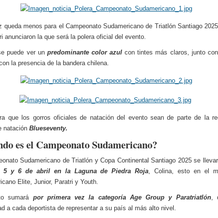
z queda menos para el Campeonato Sudamericano de Triatlón Santiago 2025
ri anunciaron la que será la polera oficial del evento.
 se puede ver un
predominante color azul
con tintes más claros, junto c
con la presencia de la bandera chilena.
a que los gorros oficiales de natación del evento sean de parte de la r
e natación
Blueseventy.
do es el Campeonato Sudamericano?
onato Sudamericano de Triatlón y Copa Continental Santiago 2025 se lleva
s
5 y 6 de abril en la Laguna de Piedra Roja
, Colina, esto en el m
cano Elite, Junior, Paratri y Youth.
nto sumará
por primera vez la categoría Age Group y Paratriatlón
, 
ad a cada deportista de representar a su país al más alto nivel.