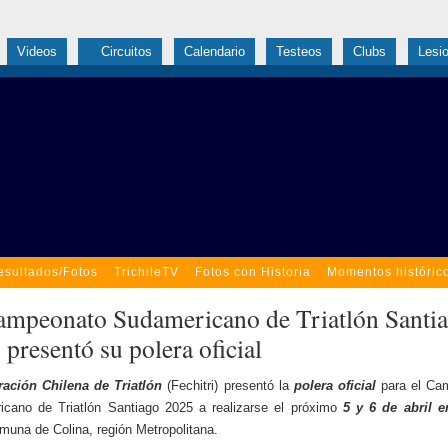
Videos
Circuitos
Calendario
Testeos
Clubs
Lesi
esultados/Fotos
TrichileTV
Fotos con Historia
Momentos históric
ampeonato Sudamericano de Triatlón Santi
presentó su polera oficial
ración Chilena de Triatlón
(Fechitri) presentó la
polera oficial
para el Ca
cano de Triatlón Santiago 2025 a realizarse el próximo
5 y 6 de abril e
omuna de Colina, región Metropolitana.