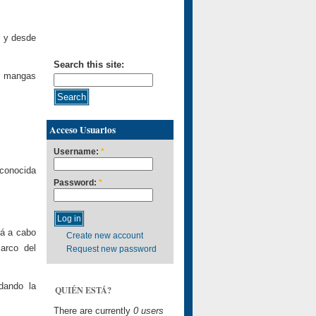
 y desde
Search this site:
on mangas
Acceso Usuarios
Username:
*
econocida
Password:
*
rá a cabo
Create new account
arco del
Request new password
dando la
QUIÉN ESTÁ?
There are currently
0 users