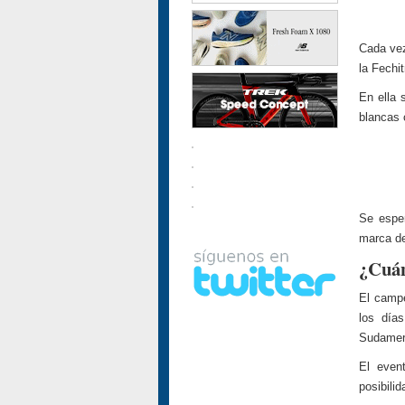
Cada ve
la Fechit
En ella
blancas 
Se esper
marca d
¿Cuán
El campe
los día
Sudameri
El eve
posibilid