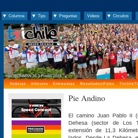
Columna
Tips
Preguntas
Videos
Circuitos
Noticias
Artículos
Entrevistas
Resultados/Fotos
TrichileT
Pie Andino
El camino Juan Pablo II 
Dehesa (sector de Los T
extensión de 11,3 Kilóme
lados. Desde La Dehesa, el