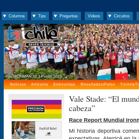
Columna
Tips
Preguntas
Videos
Circuitos
Noticias
Artículos
Entrevistas
Resultados/Fotos
TrichileT
Vale Stade: “El mund
cabeza”
Race Report Mundial Iron
Mi historia deportiva com
expectativas. Aterricé en la