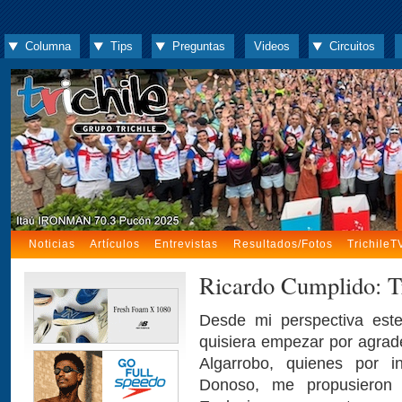
Columna
Tips
Preguntas
Videos
Circuitos
Noticias
Artículos
Entrevistas
Resultados/Fotos
TrichileT
Ricardo Cumplido: T
Desde mi perspectiva este
quisiera empezar por agrade
Algarrobo, quienes por i
Donoso, me propusieron p