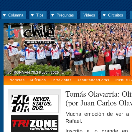
Columna
Tips
Preguntas
Videos
Circuitos
Noticias
Artículos
Entrevistas
Resultados/Fotos
TrichileT
Tomás Olavarría: Ol
(por Juan Carlos Olav
Mucha emoción de ver a 
Rafael.
Inscrito a lo grande en