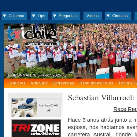
Columna
Tips
Preguntas
Videos
Circuitos
Noticias
Artículos
Entrevistas
Resultados/Fotos
TrichileT
Sebastian Villarroel
Race Rep
Hace 3 años atrás junto a m
esposa, nos habíamos aven
carretera Austral, donde l