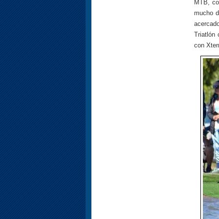
MTB, con
mucho de
acercado
Triatlón
con Xter