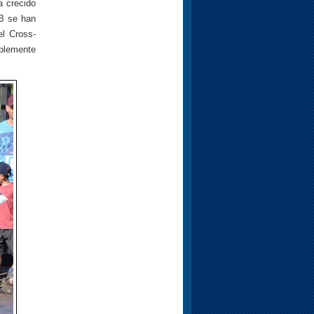
a crecido
TB se han
el Cross-
mplemente