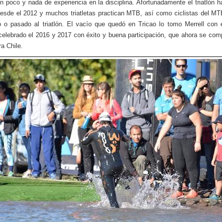
 poco y nada de experiencia en la disciplina. Afortunadamente el triatlón h
sde el 2012 y muchos triatletas practican MTB, así como ciclistas del M
 o pasado al triatlón. El vacío que quedó en Tricao lo tomo Merrell con 
 celebrado el 2016 y 2017 con éxito y buena participación, que ahora se co
ra Chile.