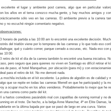
excelente el lugar y ambiente post carrera, algo que en particular valo
con los años en el tema conozco mucha gente, y hay muchos amigos y con
prácticamente sólo veo en las carreras. El ambiente previo a la carrera ta
o y no escuché ningún comentario negativo.
observaciones:
El horario de partida a las 10:00 am lo encontré una excelente decisión. Much
estrés del triatlón viene por lo temprano de las carreras y lo que todo eso conl
Madrugar, qué y cuánto comer, parque cerrado a oscuras, etc. Nada eso con p
las 10:00.
El retiro de kit el día de la carrera también lo encontré una buena iniciativa. N
caso, pero seguro que para quienes no viven en Santiago es difícil retirar el ki
sea de paso, el hotel Manquehue, por ubicación (para mi) y con estacionamie
ideal para el retiro de kit. No me demoré nada.
La mochila incluida en el kit excelente. La polera de algodón es de calidad y
(algo que se repite en todas las carreras Merrell en que he participado) y la mo
voy a ocupar mucho en los años venideros. Probablemente lo mejor que he re
en una carrera como parte del kit.
Vi a hartos corredores pasándolo mal con zapatillas de running normal y no de 
running en el trote. De hecho, a la belga Anne Marechar, 4ª en Elite Damas, la
adelante en la última bajada por que se pasó de largo en una curva. Varios