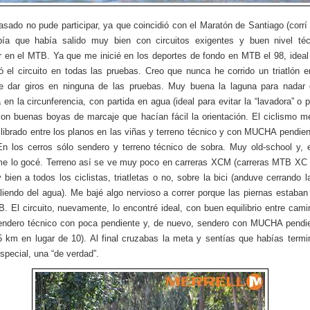
asado no pude participar, ya que coincidió con el Maratón de Santiago (corrí 
bía que había salido muy bien con circuitos exigentes y buen nivel téc
ar en el MTB. Ya que me inicié en los deportes de fondo en MTB el 98, ideal
 el circuito en todas las pruebas. Creo que nunca he corrido un triatlón 
e dar giros en ninguna de las pruebas. Muy buena la laguna para nadar 
a en la circunferencia, con partida en agua (ideal para evitar la “lavadora” o p
con buenas boyas de marcaje que hacían fácil la orientación. El ciclismo m
ilibrado entre los planos en las viñas y terreno técnico y con MUCHA pendien
En los cerros sólo sendero y terreno técnico de sobra. Muy old-school y, 
me lo gocé. Terreno así se ve muy poco en carreras XCM (carreras MTB XC
 bien a todos los ciclistas, triatletas o no, sobre la bici (anduve cerrando l
liendo del agua). Me bajé algo nervioso a correr porque las piernas estaban
. El circuito, nuevamente, lo encontré ideal, con buen equilibrio entre cam
endero técnico con poca pendiente y, de nuevo, sendero con MUCHA pendi
5 km en lugar de 10). Al final cruzabas la meta y sentías que habías term
especial, una “de verdad”.