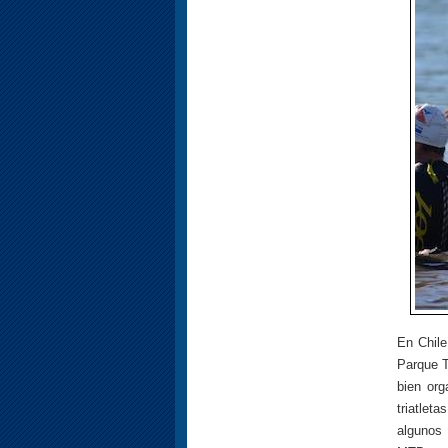
En Chile
Parque T
bien org
triatlet
algunos 