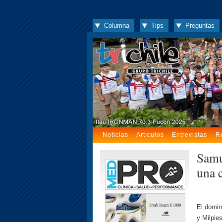
Columna
Tips
Preguntas
Noticias
Artículos
Entrevistas
R
Samu
una c
El domin
y Milpie