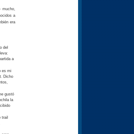
ro mucho,
ocidos a
mbién era
o del
leva:
artida a
o es mi
t. Dicho
ntos,
 me gustó
chila la
cibido
trail