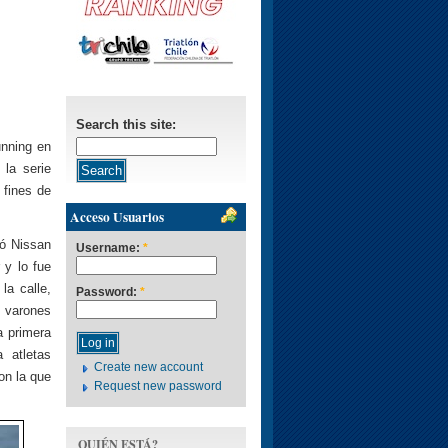
Search this site:
unning en
 la serie
 fines de
Acceso Usuarios
ró Nissan
Username:
*
 y lo fue
la calle,
Password:
*
n varones
 primera
 atletas
Create new account
on la que
Request new password
QUIÉN ESTÁ?