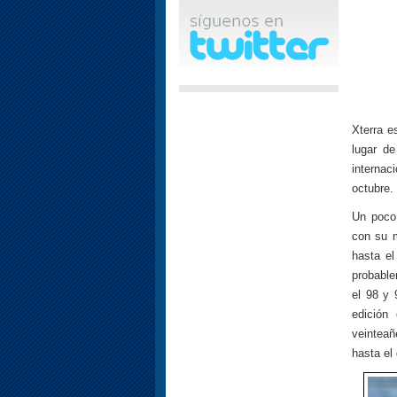
Xterra e
lugar de
internac
octubre.
Un poco 
con su m
hasta el
probable
el 98 y
edición
veinteañ
hasta el