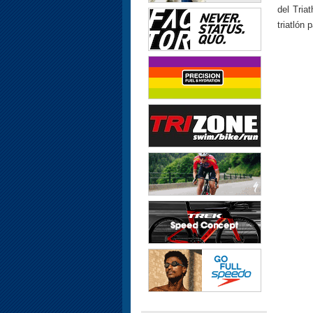
del Tria
triatlón 