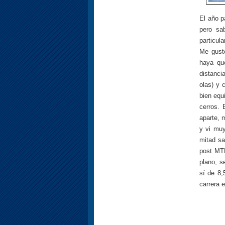
El año p
pero sa
particul
Me gustó
haya qu
distanci
olas) y 
bien equ
cerros. 
aparte, 
y vi muy
mitad sa
post MTB
plano, s
sí de 8,
carrera 