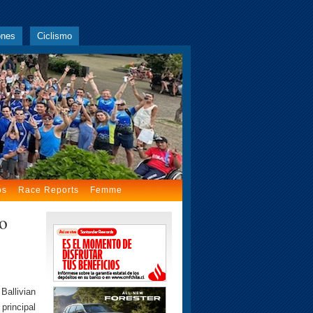
ones
Ciclismo
os
Race Reports
Femme
do
Ballivian
principal