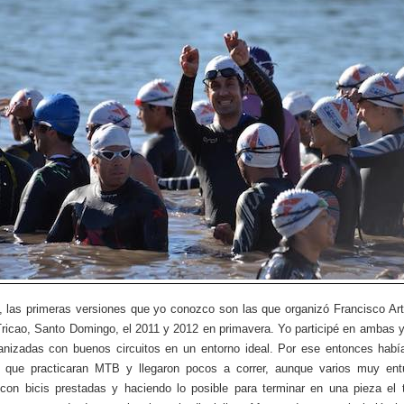
, las primeras versiones que yo conozco son las que organizó Francisco Art
ricao, Santo Domingo, el 2011 y 2012 en primavera. Yo participé en ambas 
anizadas con buenos circuitos en un entorno ideal. Por ese entonces hab
as que practicaran MTB y llegaron pocos a correr, aunque varios muy ent
con bicis prestadas y haciendo lo posible para terminar en una pieza el