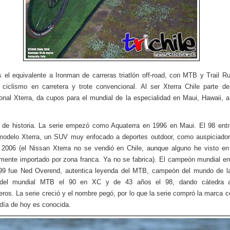
s el equivalente a Ironman de carreras triatlón off-road, con MTB y Trail R
 ciclismo en carretera y trote convencional. Al ser Xterra Chile parte de
ional Xterra, da cupos para el mundial de la especialidad en Maui, Hawaii, a
de historia. La serie empezó como Aquaterra en 1996 en Maui. El 98 ent
odelo Xterra, un SUV muy enfocado a deportes outdoor, como auspiciador
 2006 (el Nissan Xterra no se vendió en Chile, aunque alguno he visto en 
mente importado por zona franca. Ya no se fabrica). El campeón mundial e
 99 fue Ned Overend, autentica leyenda del MTB, campeón del mundo de la
 del mundial MTB el 90 en XC y de 43 años el 98, dando cátedra a
eros. La serie creció y el nombre pegó, por lo que la serie compró la marca c
 día de hoy es conocida.