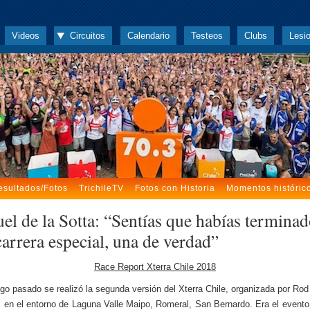
Videos
Circuitos
Calendario
Testeos
Clubs
Lesi
esultados/Fotos
TrichileTV
Fotos con Historia
Momentos históric
el de la Sotta: “Sentías que habías termina
arrera especial, una de verdad”
Race Report Xterra Chile 2018
go pasado se realizó la segunda versión del Xterra Chile, organizada por Rod 
s en el entorno de Laguna Valle Maipo, Romeral, San Bernardo. Era el evento 