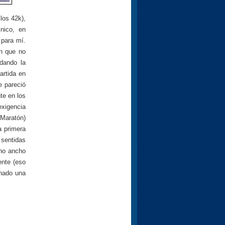
los 42k),
nico, en
 para mí.
en que no
dando la
artida en
e pareció
te en los
exigencia
 Maratón)
a primera
 sentidas
ino ancho
ente (eso
inado una