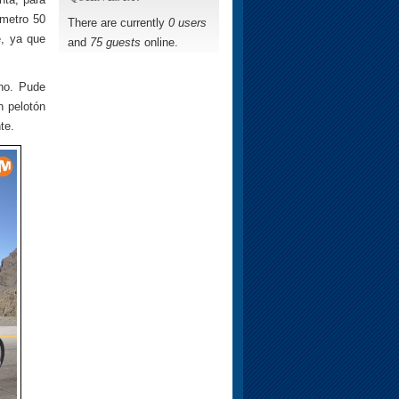
ómetro 50
There are currently
0 users
e, ya que
and
75 guests
online.
ho. Pude
n pelotón
te.