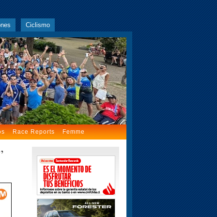
ones
Ciclismo
os
Race Reports
Femme
”