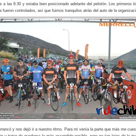
 a las 8:30 y estaba bien posicionado adelante del pelotón. Los primeros k
a fueron controlados, así que fuimos tranquilos atrás del auto de la organizac
arrancó y nos dejó ir a nuestro ritmo. Para mi venía la parte que más me cues
ón y tratar de quedarse lo más escondido posible, pero no tan lejos de la pu