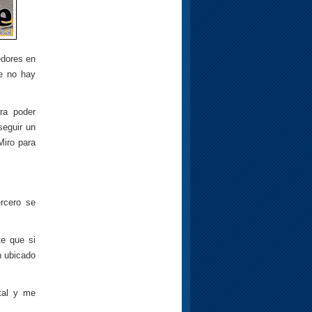
edores en
e no hay
ra poder
seguir un
Miro para
rcero se
te que si
n ubicado
tal y me