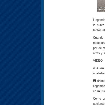
Llegando
la punt
tantos a
Cuando 
reaccion
par de a
atrás y 
VIDEO
A 4 km 
acababa 
El único
llegamos
en mi ru
Como er
adelantó 