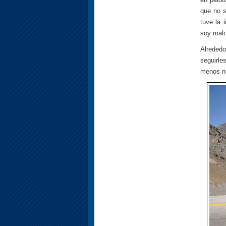
que no s
tuve la 
soy malo
Alreded
seguirle
menos nu