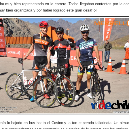
ba muy bien representado en la carrera. Todos llegaban contentos por la car
uy bien organizada y por haber logrado este gran desafío!
nía la bajada en bus hasta el Casino y la tan esperada tallarinata! Un alm