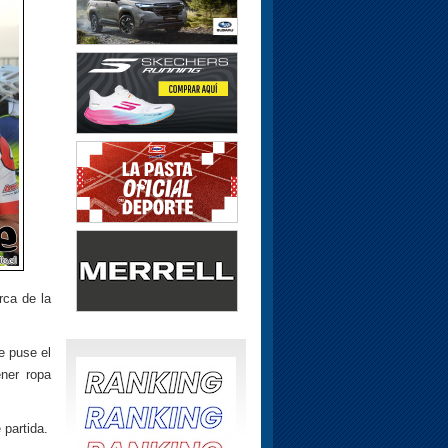
rca de la
e puse el
ener ropa
partida.