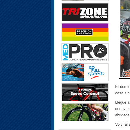
El domin
casa sin
Llegué a
cortavie
abrigada 
Volví al