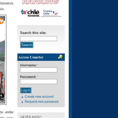
ilómetros
ión.
Search this site:
Acceso Usuarios
Username:
*
Password:
*
Create new account
Request new password
ta: andar
QUIÉN ESTÁ?
nta, para