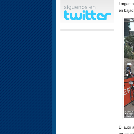
Largamos
en bajad
El auto 
en pelot