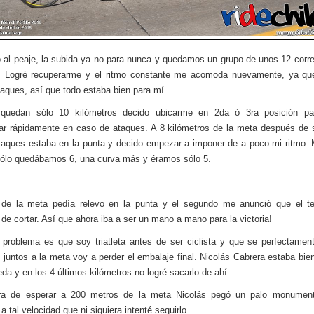
 al peaje, la subida ya no para nunca y quedamos un grupo de unos 12 corr
a. Logré recuperarme y el ritmo constante me acomoda nuevamente, ya qu
taques, así que todo estaba bien para mí.
quedan sólo 10 kilómetros decido ubicarme en 2da ó 3ra posición pa
ar rápidamente en caso de ataques. A 8 kilómetros de la meta después de 
taques estaba en la punta y decido empezar a imponer de a poco mi ritmo. 
sólo quedábamos 6, una curva más y éramos sólo 5.
de la meta pedía relevo en la punta y el segundo me anunció que el te
de cortar. Así que ahora iba a ser un mano a mano para la victoria!
 problema es que soy triatleta antes de ser ciclista y que se perfectamen
 juntos a la meta voy a perder el embalaje final. Nicolás Cabrera estaba bie
eda y en los 4 últimos kilómetros no logré sacarlo de ahí.
a de esperar a 200 metros de la meta Nicolás pegó un palo monumen
a tal velocidad que ni siquiera intenté seguirlo.