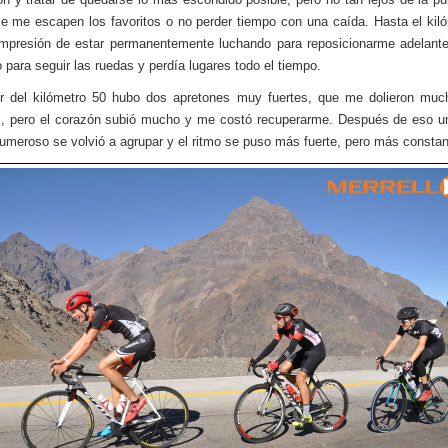
e me escapen los favoritos o no perder tiempo con una caída. Hasta el kil
impresión de estar permanentemente luchando para reposicionarme adelant
 para seguir las ruedas y perdía lugares todo el tiempo.
or del kilómetro 50 hubo dos apretones muy fuertes, que me dolieron muc
s, pero el corazón subió mucho y me costó recuperarme. Después de eso u
meroso se volvió a agrupar y el ritmo se puso más fuerte, pero más constan