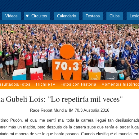
Videos
Circuitos
Calendario
Testeos
Clubs
Lesi
esultados/Fotos
TrichileTV
Fotos con Historia
Momentos históric
a Gubeli Lois: “Lo repetiría mil veces"
Race Report Mundial IM 70.3 Australia 2016
timo Pucón, el cual me sentí mal toda la carrera llegué tan desilusiona
orrer más un triatlón, pero después de la carrera supe que tenía el tercer luga
iado mi manera de ver lo que había pasado. Cuando clasifiqué al mundial en 