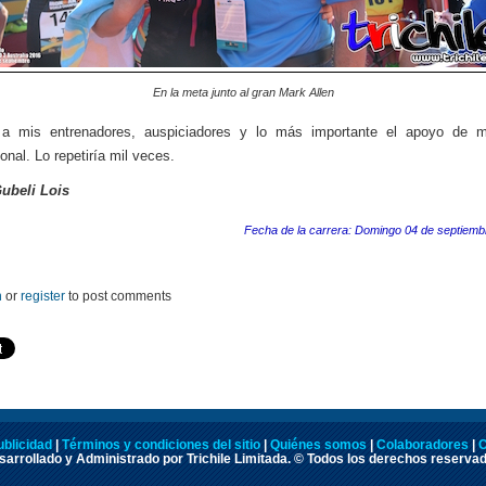
En la meta junto al gran Mark Allen
 a mis entrenadores, auspiciadores y lo más importante el apoyo de mi
onal. Lo repetiría mil veces.
Gubeli Lois
Fecha de la carrera: Domingo 04 de septiemb
n
or
register
to post comments
ublicidad
|
Términos y condiciones del sitio
|
Quiénes somos
|
Colaboradores
|
C
arrollado y Administrado por Trichile Limitada. © Todos los derechos reserva