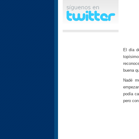
El día d
topísim
reconoce
buena qu
Nadé mu
empezaro
podía ca
pero con