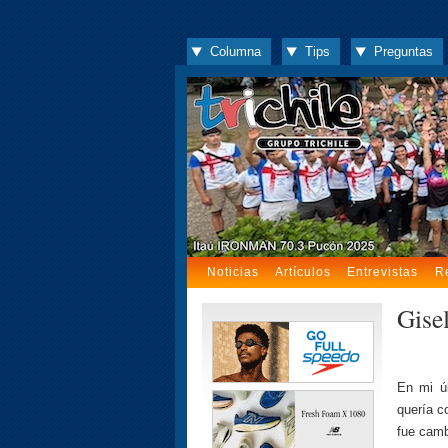
Columna
Tips
Preguntas
Noticias
Artículos
Entrevistas
R
Gisel
En mi úl
quería c
fue camb