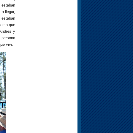
e estaban
a llegar,
e estaban
 como que
 Andrés y
n persona
ue viví.