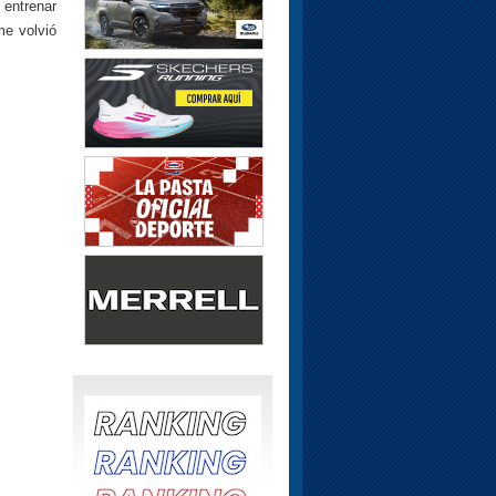
 entrenar
me volvió