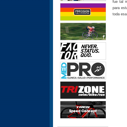
fue tal 
para est
toda esa