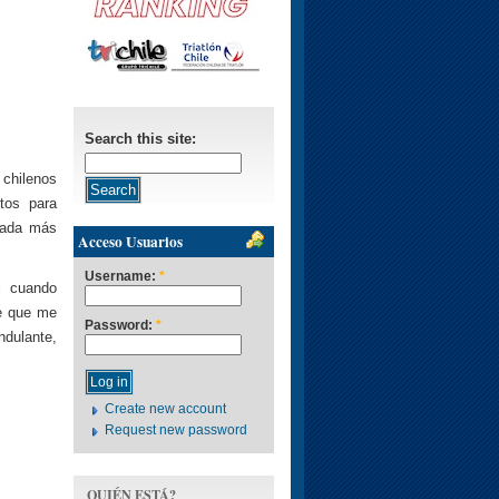
Search this site:
 chilenos
tos para
rgada más
Acceso Usuarios
Username:
*
l cuando
me que me
Password:
*
ndulante,
Create new account
Request new password
QUIÉN ESTÁ?