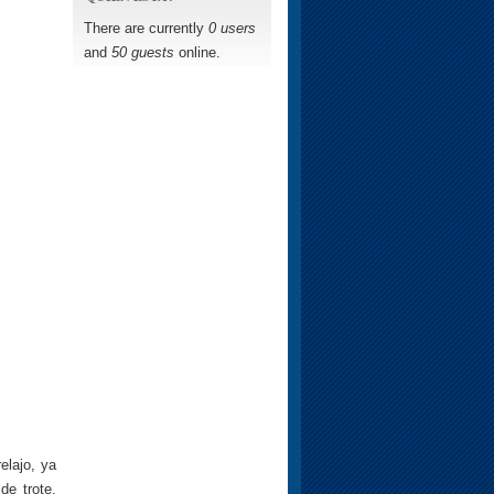
There are currently
0 users
and
50 guests
online.
elajo, ya
de trote,