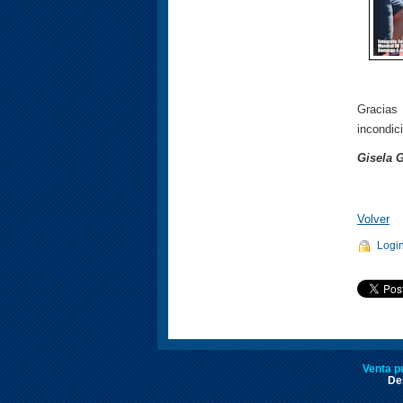
Gracias
incondici
Gisela 
Volver
Logi
Venta p
Des