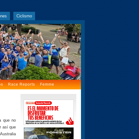
ones
Ciclismo
os
Race Reports
Femme
da que no
r así que
Australia