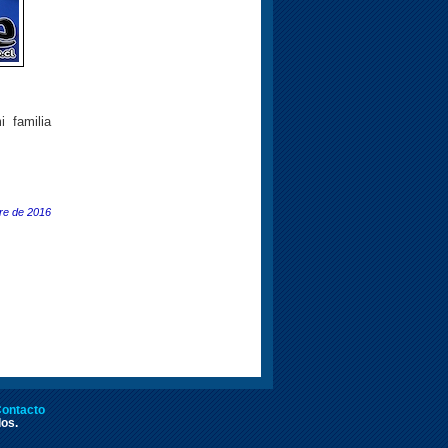
 familia
re de 2016
ontacto
dos.