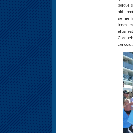
porque s
ahí, fam
se me hi
todos en
ellos es
Consuelo
conocida 