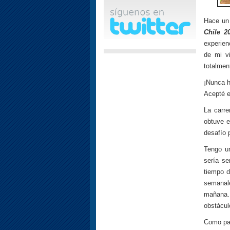
Hace un 
Chile 2
experien
de mi vi
totalment
¡Nunca h
Acepté e
La carre
obtuve e
desafío 
Tengo un
sería se
tiempo d
semanale
mañana.
obstácul
Como par