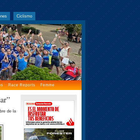
ones
Ciclismo
os
Race Reports
Femme
lar”
bre de la