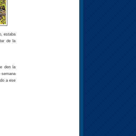
io, estaba
tar de la
e den la
de semana
ado a ese