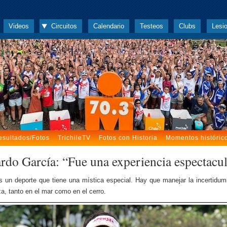
Videos
Circuitos
Calendario
Testeos
Clubs
Lesi
esultados/Fotos
TrichileTV
Fotos con Historia
Momentos históric
rdo García: “Fue una experiencia espectacu
 un deporte que tiene una mística especial. Hay que manejar la incertidum
za, tanto en el mar como en el cerro.