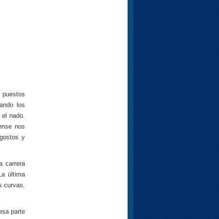
s puestos
ando los
 el nado.
ense nos
ngostos y
a carrera
La última
s curvas,
esa parte