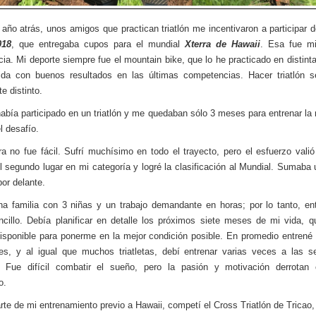
año atrás, unos amigos que practican triatlón me incentivaron a participar 
018
, que entregaba cupos para el mundial
Xterra de Hawaii
. Esa fue mi
cia. Mi deporte siempre fue el mountain bike, que lo he practicado en distint
da con buenos resultados en las últimas competencias. Hacer triatlón s
e distinto.
abía participado en un triatlón y me quedaban sólo 3 meses para entrenar la 
l desafío.
ra no fue fácil. Sufrí muchísimo en todo el trayecto, pero el esfuerzo valió
l segundo lugar en mi categoría y logré la clasificación al Mundial. Sumaba
por delante.
a familia con 3 niñas y un trabajo demandante en horas; por lo tanto, en
ncillo. Debía planificar en detalle los próximos siete meses de mi vida, q
isponible para ponerme en la mejor condición posible. En promedio entrené
s, y al igual que muchos triatletas, debí entrenar varias veces a las s
 Fue difícil combatir el sueño, pero la pasión y motivación derrotan c
o.
te de mi entrenamiento previo a Hawaii, competí el Cross Triatlón de Tricao,