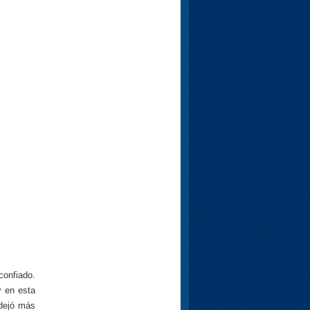
confiado.
y en esta
 dejó más