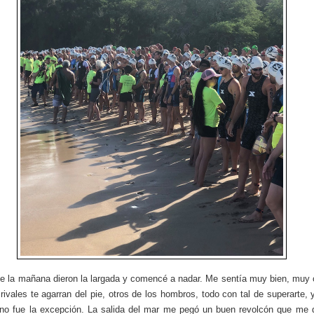
de la mañana dieron la largada y comencé a nadar. Me sentía muy bien, muy 
rivales te agarran del pie, otros de los hombros, todo con tal de superarte, 
no fue la excepción. La salida del mar me pegó un buen revolcón que me