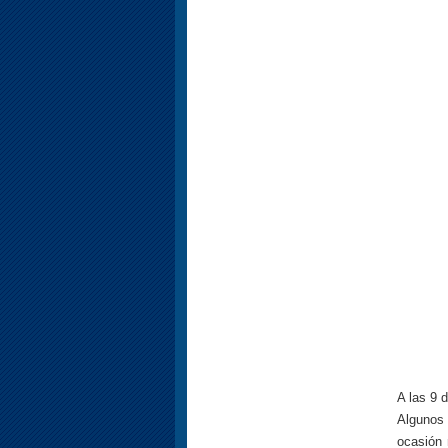
A las 9 
Algunos 
ocasión 