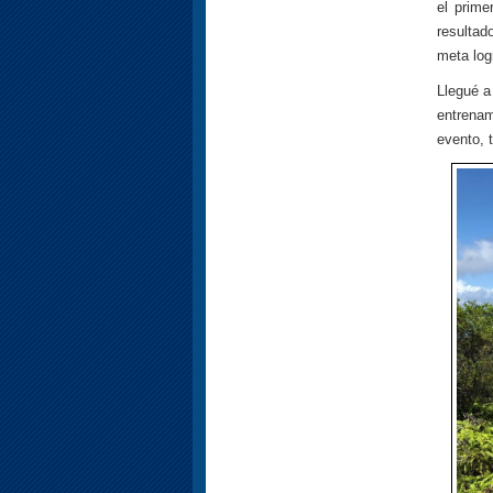
el prime
resultad
meta log
Llegué a
entrenam
evento, 