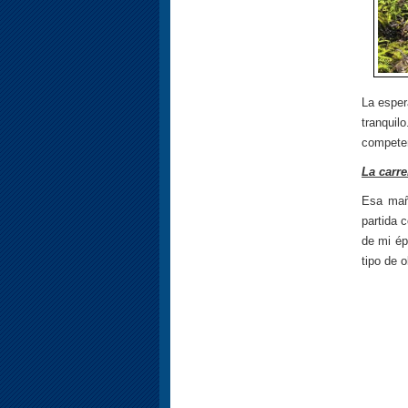
La espera
tranquil
competen
La carre
Esa mañ
partida 
de mi ép
tipo de o