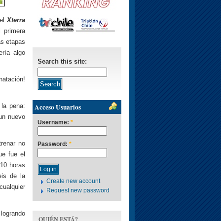
del
Xterra
 primera
as etapas
ería algo
Search this site:
natación!
 la pena:
Acceso Usuarios
 un nuevo
Username:
*
trenar no
Password:
*
ue fue el
 10 horas
eis de la
Create new account
ualquier
Request new password
 logrando
QUIÉN ESTÁ?