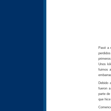
Pasé a m
perdido
primeros
Unos ki
fuimos a
embarra
Debido a
fueron a
parte de
que hice
Comencé 