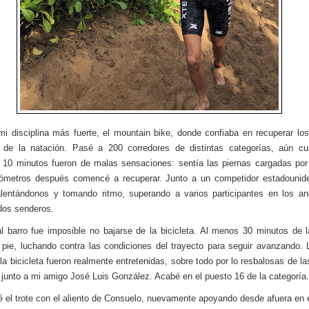
i disciplina más fuerte, el mountain bike, donde confiaba en recuperar lo
s de la natación. Pasé a 200 corredores de distintas categorías, aún cu
 10 minutos fueron de malas sensaciones: sentía las piernas cargadas por
lómetros después comencé a recuperar. Junto a un competidor estadounid
lentándonos y tomando ritmo, superando a varios participantes en los a
dos senderos.
l barro fue imposible no bajarse de la bicicleta. Al menos 30 minutos de l
 pie, luchando contra las condiciones del trayecto para seguir avanzando. 
 la bicicleta fueron realmente entretenidas, sobre todo por lo resbalosas de la
 junto a mi amigo José Luis González. Acabé en el puesto 16 de la categoría.
el trote con el aliento de Consuelo, nuevamente apoyando desde afuera en 