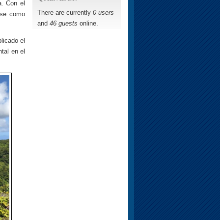
a. Con el
There are currently
0 users
use como
and
46 guests
online.
licado el
tal en el