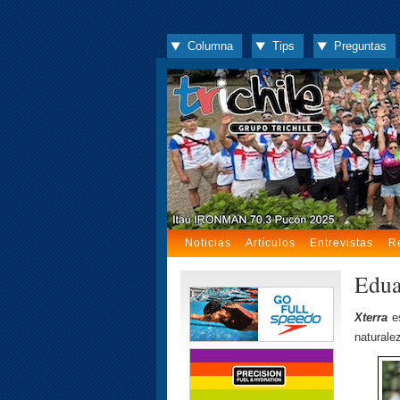
Columna
Tips
Preguntas
Noticias
Artículos
Entrevistas
R
Edua
Xterra
es
naturale