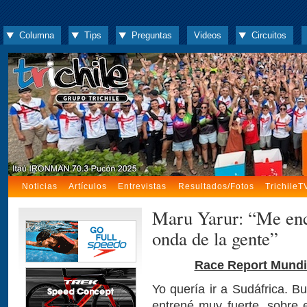
Columna
Tips
Preguntas
Videos
Circuitos
Noticias
Artículos
Entrevistas
Resultados/Fotos
TrichileT
Maru Yarur: “Me enca
onda de la gente”
Race Report Mundia
Yo quería ir a Sudáfrica. B
entrené muy fuerte, sobre e