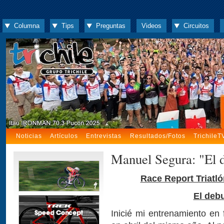
Columna
Tips
Preguntas
Videos
Circuitos
Noticias
Artículos
Entrevistas
Resultados/Fotos
TrichileT
Manuel Segura: "El 
Race Report Triatl
El deb
Inicié mi entrenamiento en 