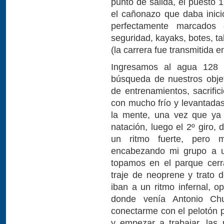
punto de salida, el puesto 
el cañonazo que daba inicio
perfectamente marcados
seguridad, kayaks, botes, ta
(la carrera fue transmitida e
Ingresamos al agua 128 tr
búsqueda de nuestros obje
de entrenamientos, sacrific
con mucho frío y levantada
la mente, una vez que ya
natación, luego el 2º giro,
un ritmo fuerte, pero 
encabezando mi grupo a un
topamos en el parque cerr
traje de neoprene y trato 
iban a un ritmo infernal, o
donde venía Antonio Chu
conectarme con el pelotón 
y empezar a trabajar, las