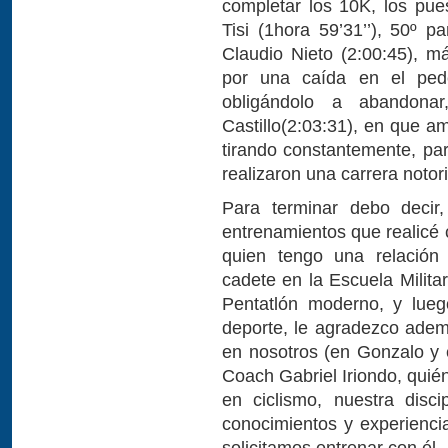
completar los 10K, los pues
Tisi (1hora 59’31’’), 50º 
Claudio Nieto (2:00:45), m
por una caída en el ped
obligándolo a abandonar
Castillo(2:03:31), en que a
tirando constantemente, par
realizaron una carrera notor
Para terminar debo decir
entrenamientos que realicé
quien tengo una relación
cadete en la Escuela Milita
Pentatlón moderno, y lueg
deporte, le agradezco ade
en nosotros (en Gonzalo y
Coach Gabriel Iriondo, quié
en ciclismo, nuestra disc
conocimientos y experienci
solicitamos entrenar con él.