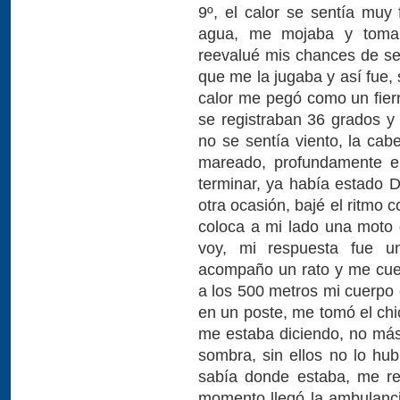
9º, el calor se sentía muy
agua, me mojaba y toma
reevalué mis chances de seg
que me la jugaba y así fue, 
calor me pegó como un fierr
se registraban 36 grados y
no se sentía viento, la ca
mareado, profundamente en
terminar, ya había estado 
otra ocasión, bajé el ritmo 
coloca a mi lado una moto
voy, mi respuesta fue u
acompaño un rato y me cue
a los 500 metros mi cuerpo 
en un poste, me tomó el chi
me estaba diciendo, no má
sombra, sin ellos no lo hub
sabía donde estaba, me r
momento llegó la ambulanci