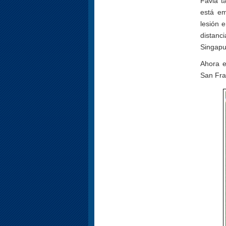
Favia t
está e
lesión 
distanci
Singapu
Ahora e
San Fra