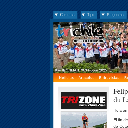
Columna
Tips
Preguntas
Noticias
Artículos
Entrevistas
R
Feli
du L
Hola ami
El fin 
de Cote