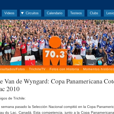
Videos
Circuitos
Calendario
Testeos
Clubs
Lesi
esultados/Fotos
TrichileTV
Fotos con Historia
Momentos históric
pe Van de Wyngard: Copa Panamericana Cot
ac 2010
gos de Trichile:
de semana pasado la Selección Nacional compitió en la Copa Panameri
au du Lac, Canadá. Esta competencia, junto a la Copa Panamerican