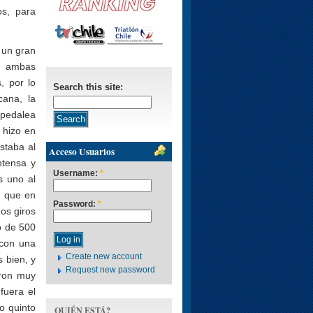
os, para
 un gran
n ambas
, por lo
Search this site:
cana, la
 pedalea
 hizo en
estaba al
Acceso Usuarios
ntensa y
Username:
*
s uno al
, que en
Password:
*
os giros
o de 500
 con una
Create new account
 bien, y
Request new password
aron muy
fuera el
o quinto
QUIÉN ESTÁ?