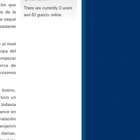
 los que
There are currently
0 users
os de la
and
82 guests
online.
la saqué
 bastante
al nivel
opa del
 empezar
erca de
próximos
e bueno,
 tuvo un
 todavía
vance en
natación
Benjamín
n damas,