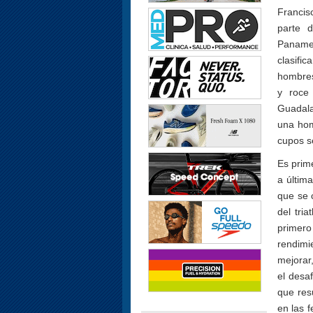
Francis
parte 
Paname
clasifi
hombres
y roce 
Guadala
una hom
cupos s
Es prim
a últim
que se 
del tri
primero
rendimi
mejorar
el desa
que res
en las 