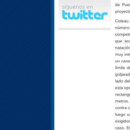
de Puer
proyecta
Coteau 
número
compete
que acá
natació
muy int
un canal
límite 
golpead
lado de
esta op
rectang
metros.
contra 
luego u
exigido
caso. E