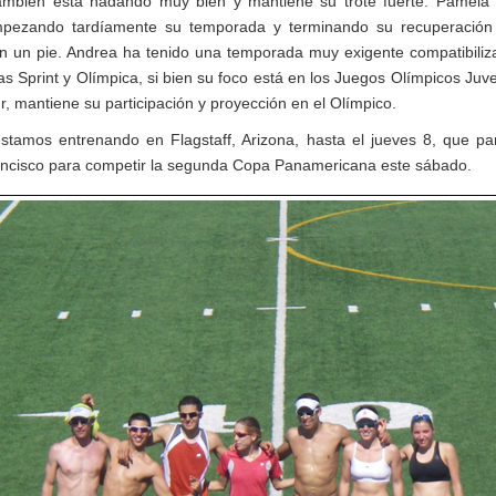
ambién está nadando muy bien y mantiene su trote fuerte. Pamela
mpezando tardíamente su temporada y terminando su recuperación
en un pie. Andrea ha tenido una temporada muy exigente compatibiliz
as Sprint y Olímpica, si bien su foco está en los Juegos Olímpicos Juv
r, mantiene su participación y proyección en el Olímpico.
stamos entrenando en Flagstaff, Arizona, hasta el jueves 8, que pa
ncisco para competir la segunda Copa Panamericana este sábado.