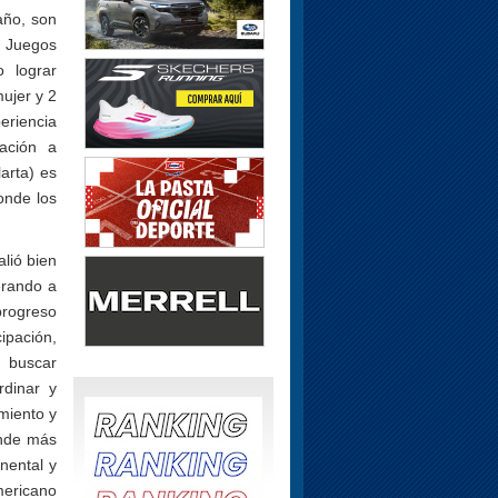
año, son
 Juegos
 lograr
ujer y 2
eriencia
cación a
arta) es
onde los
lió bien
erando a
progreso
ipación,
a buscar
rdinar y
miento y
onde más
nental y
mericano