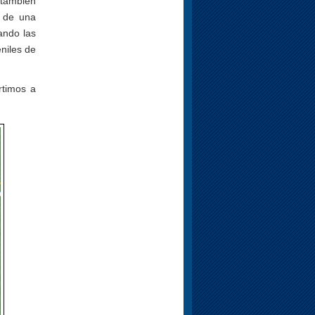
 también
 de una
ando las
eniles de
rtimos a