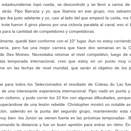
n estadounidense topó rueda, se descontroló y se llevó a varios de
 atrás. Pipo Barraza y yo, que íbamos en ese grupo, nos salvam
Pipo iba justo adelante y yo, casi al lado del que empezó la caída, me 
l trote fueron 4 giros planos por una ciclovía paralela al canal, eso sí
a para la cantidad de competidores y competidoras.
lmente, quedé bien conforme con el 10° lugar. Aun no estoy corriendo 
bería, pero fue una mejor carrera que hace dos semanas en la C
e Des Moines. Necesitaba retomar el nivel competitivo, luego de
esta temporada internacional, creo que estoy en un punto muy c
rme en las fechas de nivel mundial, que serán el objetivo de los 
e para todos los Seleccionados el resultado de Coteau du Lac fu
de una interesante experiencia internacional. Pipo nadó en punta y
n ciclismo, y pudo correr los 10 Km con algunas dificultades, porque
cuperándose de una lesión rebelde. Christopher mostró un notable a
ción, saliendo en la punta del segundo grupo, manteniendo esta 
muy bien -los Junior se vienen fuerte en las próximas temporadas-. 
tomando la distancia y fue un buen apretón para entrar en ritmo. E