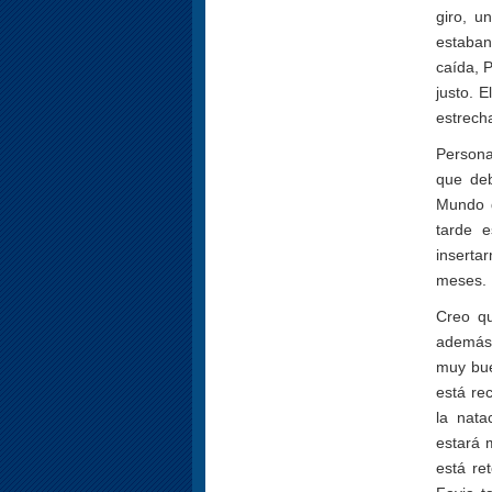
giro, u
estaban
caída, 
justo. E
estrech
Persona
que de
Mundo d
tarde 
inserta
meses.
Creo qu
además 
muy bue
está re
la nata
estará 
está re