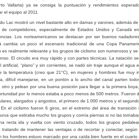
to Vallarta) ya se consiga la puntuación y rendimientos esperad
r el equipo al 2011.
du Lac mostró un nivel bastante alto en damas y varones, además de
 de competidores, especialmente de Estados Unidos y Canadá e
ncias. Los norteamericanos se destacan por ser buenos nadadores
 cambia un poco el escenario tradicional de una Copa Panameri
n es realmente relevante y los grupos de ciclismo son numerosos y se
enso. El circuito era muy rápido y con partes técnicas. La natación se
 artificial, “plano” y sin corrientes, se nadó sin traje aunque el agua 
de la temperatura (creo que 21°C), en mujeres y hombres fue muy i
a, difícil manejarse, en un pontón a lo ancho del canal parten todo
l otro y pelean por una buena posición para llegar a la primera boya
ortunidad por lo menos estaba a poco menos de 500 metros. Fueron d
ulares, alargados y angostos, el primero de 1.000 metros y el segund
 En el ciclismo fueron 6 giros, en el extremo del área de transición
curva que estiraba mucho los grupos y comía piernas si no las tomabas
na recta ida y vuelta con viento cruzado, todos los grupos pedale
s tratando de mantener las ventajas o de recortar y conectar, según 
n los hombres estuvo marcado por una caída bien fuerte en el cuarto 