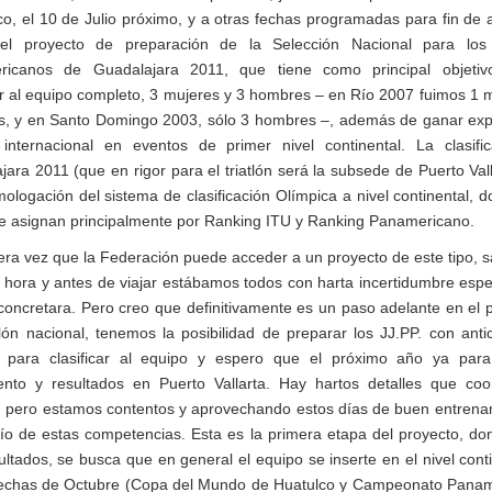
co, el 10 de Julio próximo, y a otras fechas programadas para fin de 
del proyecto de preparación de la Selección Nacional para los
ricanos de Guadalajara 2011, que tiene como principal objetivo
car al equipo completo, 3 mujeres y 3 hombres – en Río 2007 fuimos 1 m
, y en Santo Domingo 2003, sólo 3 hombres –, además de ganar exp
internacional en eventos de primer nivel continental. La clasifi
jara 2011 (que en rigor para el triatlón será la subsede de Puerto Vall
ologación del sistema de clasificación Olímpica a nivel continental, d
e asignan principalmente por Ranking ITU y Ranking Panamericano.
era vez que la Federación puede acceder a un proyecto de este tipo, sa
a hora y antes de viajar estábamos todos con harta incertidumbre esp
concretara. Pero creo que definitivamente es un paso adelante en el 
atlón nacional, tenemos la posibilidad de preparar los JJ.PP. con antic
 para clasificar al equipo y espero que el próximo año ya par
ento y resultados en Puerto Vallarta. Hay hartos detalles que coo
, pero estamos contentos y aprovechando estos días de buen entrena
fío de estas competencias. Esta es la primera etapa del proyecto, d
ultados, se busca que en general el equipo se inserte en el nivel conti
fechas de Octubre (Copa del Mundo de Huatulco y Campeonato Pana