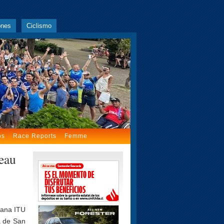
ones
Ciclismo
os
Race Reports
Femme
eau
cana ITU
a de San